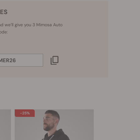
ES
d we’ll give you 3 Mimosa Auto
ode:
MER26
-25%
-25%