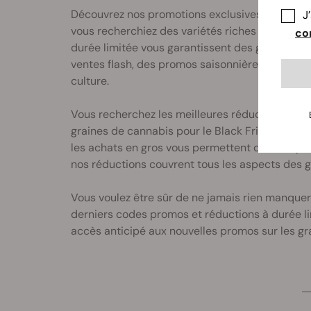
Découvrez nos promotions exclusives sur les g
J
vous recherchiez des variétés riches en THC, d
con
durée limitée vous garantissent des génétiques
ventes flash, des promos saisonnières et des c
culture.
Vous recherchez les meilleures réductions ? Pr
graines de cannabis pour le Black Friday et d’a
les achats en gros vous permettent de vous pro
nos réductions couvrent tous les aspects des 
Vous voulez être sûr de ne jamais rien manquer
derniers codes promos et réductions à durée li
accès anticipé aux nouvelles promos sur les gra