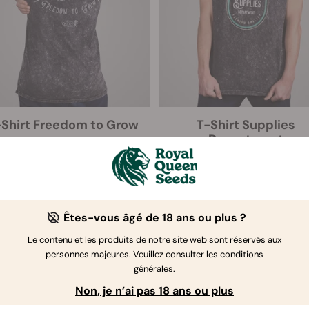
T-Shirt Freedom to Grow
T-Shirt Supplies
Department
€ 22.46
€ 29.95
€ 22.46
€ 29.95
Êtes-vous âgé de 18 ans ou plus ?
Le contenu et les produits de notre site web sont réservés aux
personnes majeures. Veuillez consulter les conditions
générales.
Non, je n’ai pas 18 ans ou plus
 saisonnières