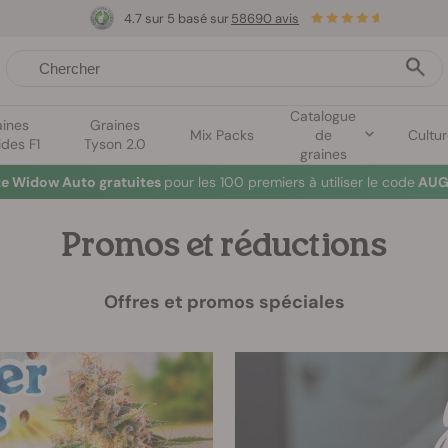
4.7 sur 5 basé sur
58690 avis
Catalogue
aines
Graines
Mix Packs
de
Cultu
ides F1
Tyson 2.0
graines
te Widow Auto gratuites
pour les 100 premiers à utiliser le code
AUG
Promos et réductions
Offres et promos spéciales