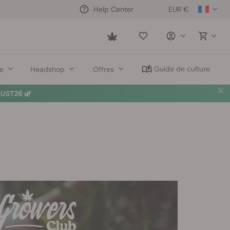
EUR €
Help Center
Saved
items
Guide de culture
re
Headshop
Offres
UST26 🌿