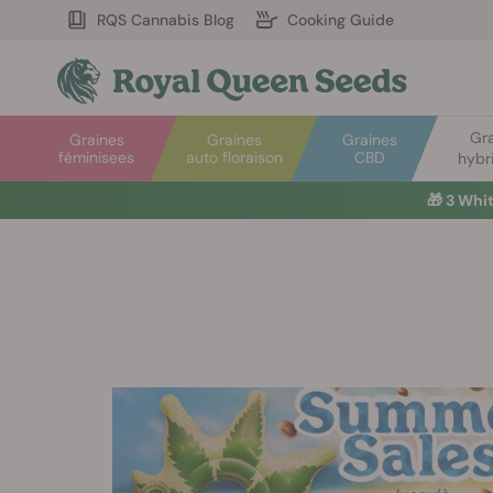
RQS Cannabis Blog
Cooking Guide
Gr
Graines
Graines
Graines
féminisees
auto floraison
CBD
hybr
🎁
3 Whi