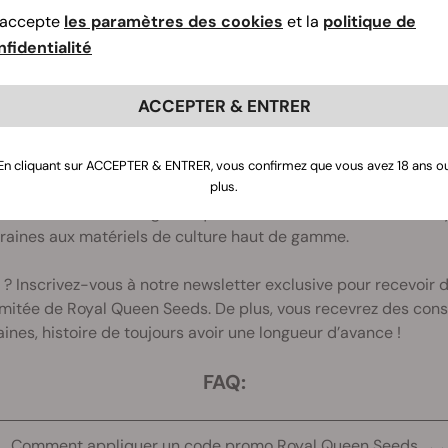
raines de cannabis avec les meilleurs codes promos, réducti
’accepte
les paramètres des cookies
et la
politique de
es génétiques à autofloraison ou des graines de cannabis fém
fidentialité
 de haute volée à des prix imbattables. Nous mettons réguli
odes de réduction exclusifs afin de vous aider à maximiser vo
ACCEPTER & ENTRER
ofitez de la livraison gratuite sur certaines commandes et de
En cliquant sur ACCEPTER & ENTRER, vous confirmez que vous avez 18 ans o
plus.
utres promos spéciales pour les fêtes. Nos promos 1 acheté = 1
curer les meilleures génétiques à moindre coût. Que vous so
graines aux matériels de culture haut de gamme.
 ? Inscrivez-vous à notre newsletter exclusive pour recevoir 
mitée de Royal Queen Seeds. De plus, vous recevrez des conse
ines, histoire de toujours avoir une longueur d’avance !
FAQ:
Comment appliquer un code promo Royal Queen Seeds