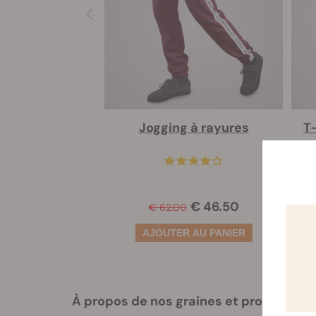
Jogging à rayures
€ 46.50
€ 62.00
À propos de nos graines et promotions