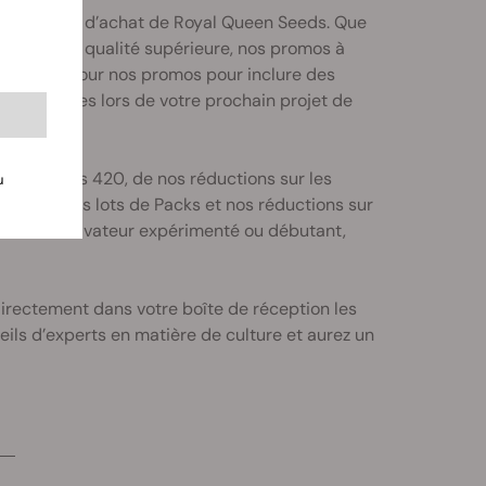
ons et bons d’achat de Royal Queen Seeds. Que
inisées de qualité supérieure, nos promos à
èrement à jour nos promos pour inclure des
s économies lors de votre prochain projet de
 nos promos 420, de nos réductions sur les
u
 offert, nos lots de Packs et nos réductions sur
yez un cultivateur expérimenté ou débutant,
directement dans votre boîte de réception les
ils d’experts en matière de culture et aurez un