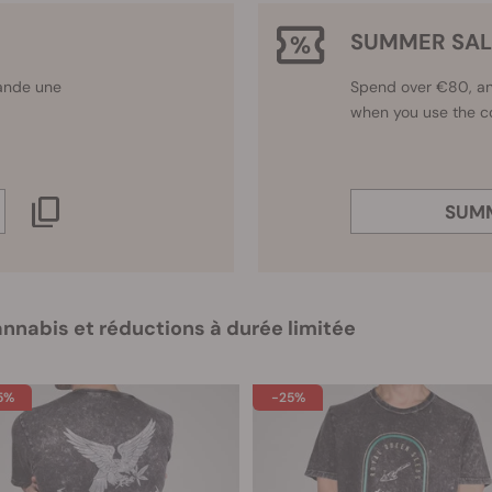
SUMMER SAL
ande une
Spend over €80, an
when you use the c
SUM
cannabis et réductions à durée limitée
5%
-25%