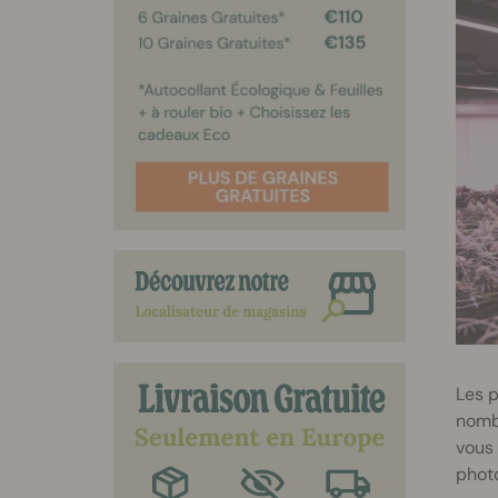
Les p
nomb
vous 
phot