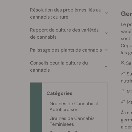
Résolution des problèmes liés au
G
cannabis : culture
Le pr
Rapport de culture des variétés
varié
de cannabis
sont 
Cepen
Palissage des plants de cannabis
les g
Conseils pour la culture du
⛏️ Se
cannabis
🌱 Su
nutr
🥛 M
Catégories
🧻 Mé
Graines de Cannabis à
Autofloraison
À moi
Graines de Cannabis
germé
Féminisées
aider