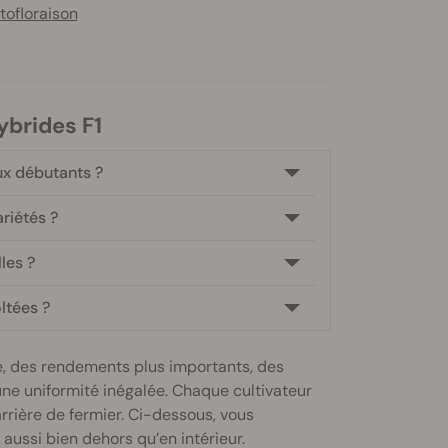
tofloraison
ybrides F1
ux débutants ?
ariétés ?
les ?
ltées ?
e, des rendements plus importants, des
ne uniformité inégalée. Chaque cultivateur
rrière de fermier. Ci-dessous, vous
ussi bien dehors qu’en intérieur.