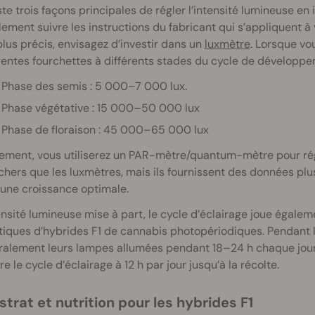
iste trois façons principales de régler l’intensité lumineuse en
ement suivre les instructions du fabricant qui s’appliquent à v
lus précis, envisagez d’investir dans un
luxmètre
. Lorsque vo
rentes fourchettes à différents stades du cycle de développe
Phase des semis : 5 000–7 000 lux.
Phase végétative : 15 000–50 000 lux
Phase de floraison : 45 000–65 000 lux
ement, vous utiliserez un PAR-mètre/quantum-mètre pour régler
chers que les luxmètres, mais ils fournissent des données p
une croissance optimale.
ensité lumineuse mise à part, le cycle d’éclairage joue égalem
iques d’hybrides F1 de cannabis photopériodiques. Pendant la
alement leurs lampes allumées pendant 18–24 h chaque jour. P
re le cycle d’éclairage à 12 h par jour jusqu’à la récolte.
bstrat et nutrition pour les hybrides F1