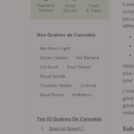
Il ex
simpl
peu p
diffé
Nos Graines de Cannabis
Northern Light
Green Gelato
Fat Banana
Idéal
OG Kush
Sour Diesel
plus 
Royal Gorilla
pour 
Cookies Gelato
Critical
L’int
Royal Runtz
HulkBerry
génét
génér
rédui
Top 10 Graines De Cannabis
Su
1.
Special Queen 1