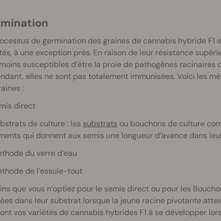
ermination
ocessus de germination des graines de cannabis hybride F1 e
tés, à une exception près. En raison de leur résistance supéri
moins susceptibles d’être la proie de pathogènes racinaires qu
dant, elles ne sont pas totalement immunisées. Voici les mé
raines :
mis direct
bstrats de culture : les
substrats
ou bouchons de culture con
iments qui donnent aux semis une longueur d’avance dans le
éthode du verre d’eau
thode de l’essuie-tout
ns que vous n’optiez pour le semis direct ou pour les Boucho
es dans leur substrat lorsque la jeune racine pivotante atte
ont vos variétés de cannabis hybrides F1 à se développer lor