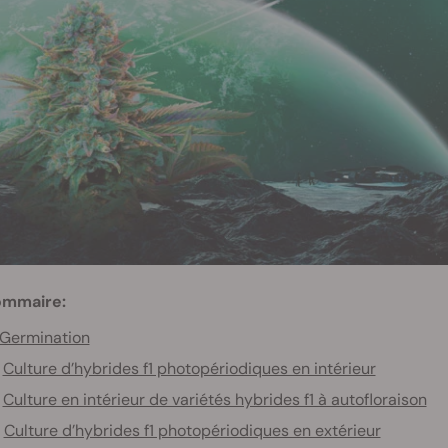
ommaire:
Germination
Culture d’hybrides f1 photopériodiques en intérieur
Culture en intérieur de variétés hybrides f1 à autofloraison
Culture d’hybrides f1 photopériodiques en extérieur