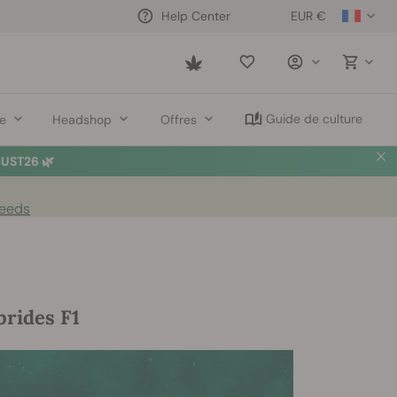
EUR €
Help Center
Saved
items
Guide de culture
re
Headshop
Offres
UST26 🌿
Seeds
brides F1