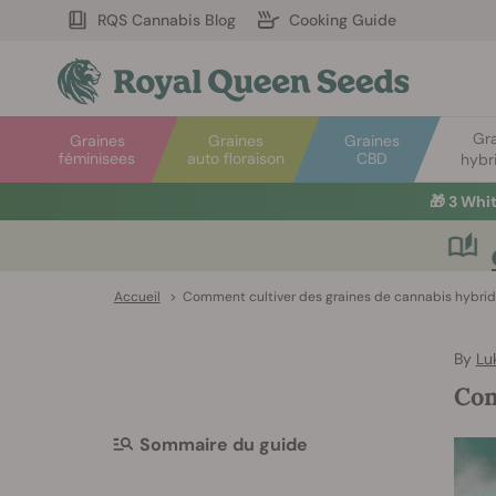
RQS Cannabis Blog
Cooking Guide
Gr
Graines
Graines
Graines
féminisees
auto floraison
CBD
hybr
🎁
3 Whi
Accueil
>
Comment cultiver des graines de cannabis hybrid
By
Lu
Com
Sommaire du guide