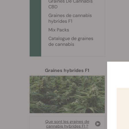
Graines De Cannabis
CBD
Graines de cannabis
hybrides F1
Mix Packs
Catalogue de graines
de cannabis
Graines hybrides F1
En gé
Après
Art
Que sont les graines de
cannabis hybrides F1 ?