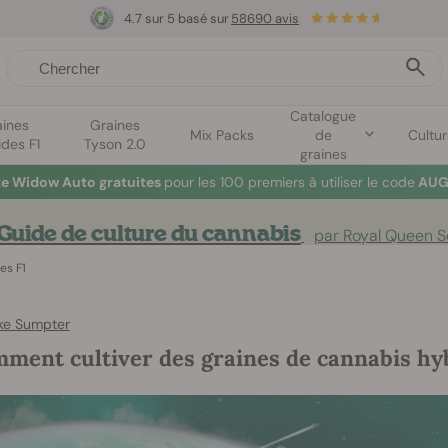
4.7 sur 5 basé sur
58690 avis
Catalogue
aines
Graines
Mix Packs
de
Cultu
ides F1
Tyson 2.0
graines
te Widow Auto gratuites
pour les 100 premiers à utiliser le code
AUG
Guide de culture du cannabis
par Royal Queen 
es F1
ke Sumpter
ment cultiver des graines de cannabis hy