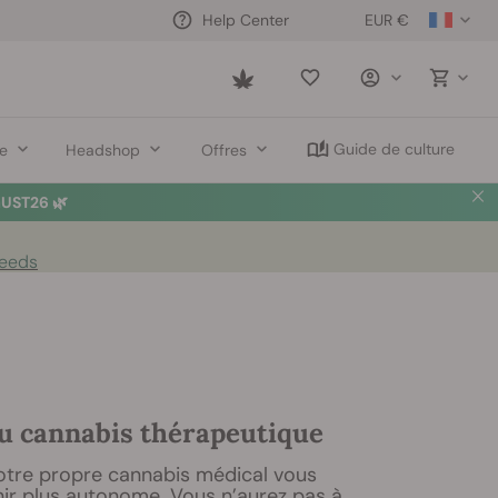
EUR €
Help Center
Saved
items
Guide de culture
re
Headshop
Offres
UST26 🌿
Seeds
du cannabis thérapeutique
votre propre cannabis médical vous
nir plus autonome. Vous n’aurez pas à