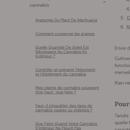
cannabis
C
Anatomie Du Plant De Marihuana
N
Comment conserver les graines
Quelle Quantité De Soleil Est
Envie d
Nécessaire Au Cannabis En
Extérieur ?
Cultive
fonctio
Contrôler et prévenir l’étirement
merveil
et l’étiolement du cannabis
Rien ne
Mes plants de cannabis poussent
trop haut : que faire ?
Pour
Faut-il s'inquiéter des tiges de
cannabis rouges ou violettes ?
Tandis 
quelle 
Que Faire Quand Votre Cannabis
D'intérieur Ne Fleurit Pas
caracté