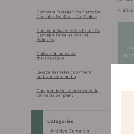
Cultive
Comment Protéger Vos Plants De
Cannabis Du Stress De Chaleur
Comment Savoir Si Vos Plants De
Cannabis Femelles Ont Été
Pollinisés
Con
Cultiver du cannabis
auto
thérapeutique
Lavage des têtes : comment
nettoyer votre herbe
Éc
Comprendre les rendements de
de l
cannabis par plant
le l
Categories
Articles Cannabis