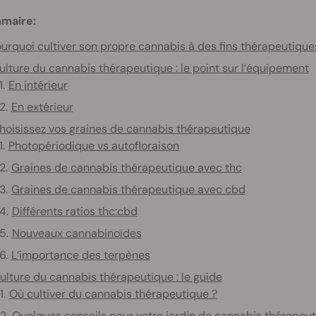
maire:
urquoi cultiver son propre cannabis à des fins thérapeutique
ulture du cannabis thérapeutique : le point sur l’équipement
En intérieur
En extérieur
hoisissez vos graines de cannabis thérapeutique
Photopériodique vs autofloraison
Graines de cannabis thérapeutique avec thc
Graines de cannabis thérapeutique avec cbd
Différents ratios thc:cbd
Nouveaux cannabinoïdes
L’importance des terpènes
ulture du cannabis thérapeutique : le guide
Où cultiver du cannabis thérapeutique ?
Quelques conseils pour votre jardin de cannabis thérapeu