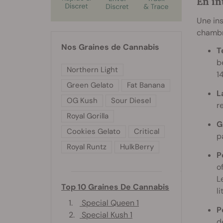
En in
Une ins
chambre
Nos Graines de Cannabis
T
b
Northern Light
1
Green Gelato
Fat Banana
L
OG Kush
Sour Diesel
r
Royal Gorilla
G
Cookies Gelato
Critical
p
Royal Runtz
HulkBerry
P
o
L
Top 10 Graines De Cannabis
l
1.
Special Queen 1
P
2.
Special Kush 1
d