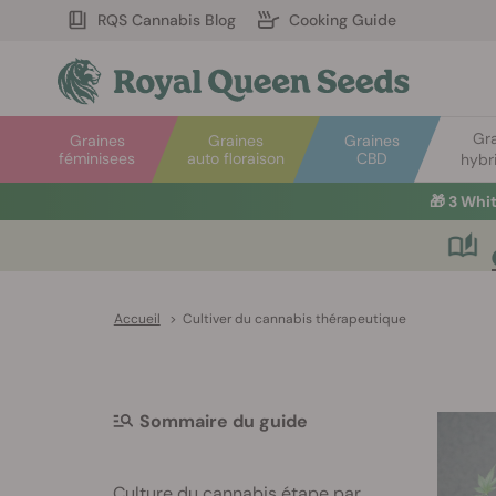
RQS Cannabis Blog
Cooking Guide
Gr
Graines
Graines
Graines
féminisees
auto floraison
CBD
hybr
🎁
3 Whi
Accueil
>
Cultiver du cannabis thérapeutique
Sommaire du guide
Culture du cannabis étape par