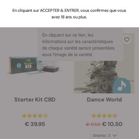
Trier par
Filtres
En cliquant sur ACCEPTER & ENTRER, vous confirmez que vous
avez 18 ans ou plus.
17 Produits
Montrer les informations du produit
En cliquant sur ce lien, les
informations sur les caractéristiques
-40%
de chaque variété seront présentées
sous l'image de la variété.
Starter Kit CBD
Dance World
€ 39.95
€ 10.50
€ 17.50