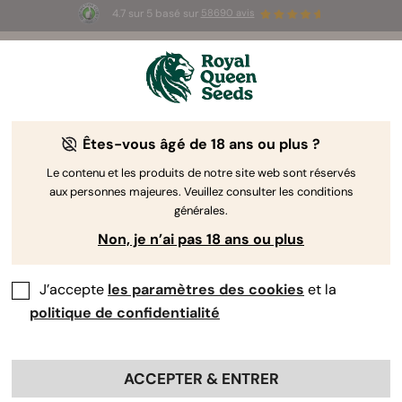
4.7 sur 5 basé sur
58690 avis
🎁
3 graines White Widow Auto
GRATUITES pour les
100 premiers à utiliser le code
AUGUST26 🌿
Êtes-vous âgé de 18 ans ou plus ?
Autofloraison
Féminisées
CBD
F1 hybrides
Le contenu et les produits de notre site web sont réservés
aux personnes majeures. Veuillez consulter les conditions
générales.
Graines De Cannabis
CBD
Non, je n’ai pas 18 ans ou plus
Notre minutieuse sélection de graines de cannabis
CBD a été sélectionnée avec brio afin de produire
J’accepte
les paramètres des cookies
et la
de fortes concentrations de cannabidiol (CBD). Les
politique de confidentialité
plants de cannabis riches en CBD sont privilégiés
pour leurs propriétés thérapeutiques et leur
potentiel médical.
ACCEPTER & ENTRER