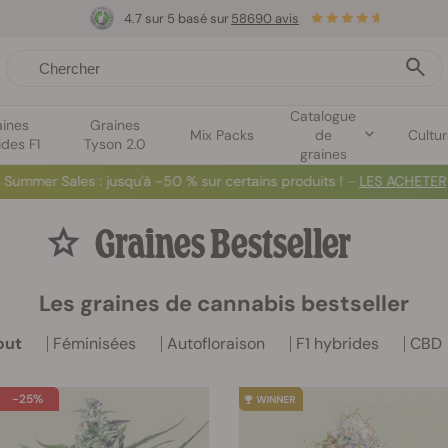
4.7 sur 5 basé sur
58690 avis
Catalogue
aines
Graines
Mix Packs
de
Cultu
ides F1
Tyson 2.0
graines
Summer Sales
: jusqu'à -50 % sur certains produits ! ⏤
LES ACHETER
Graines Bestseller
Les graines de cannabis bestseller
out
Féminisées
Autofloraison
F1 hybrides
CBD
-25%