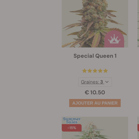
Special Queen 1
Graines:
3
€ 10.50
-15%