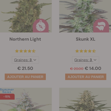
Northern Light
Skunk XL
Graines:
3
Graines:
3
€ 21.50
€ 14.00
€ 20.00
-15%