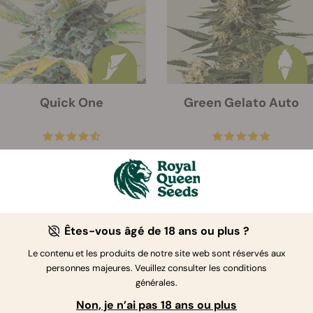
Quick One
Green Gelato Auto
Graines:
3
Graines:
3
€ 12.75
€ 27.00
€ 15.00
Êtes-vous âgé de 18 ans ou plus ?
Le contenu et les produits de notre site web sont réservés aux
-50%
-15%
personnes majeures. Veuillez consulter les conditions
générales.
Non, je n’ai pas 18 ans ou plus