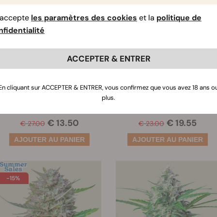
’accepte
les paramètres des cookies
et la
politique de
fidentialité
ACCEPTER & ENTRER
Royal Gorilla Auto
White Widow Auto
En cliquant sur ACCEPTER & ENTRER, vous confirmez que vous avez 18 ans o
plus.
Graines:
3
Graines:
3
€ 13.50
€ 19.55
€ 27.00
€ 23.00
-15%