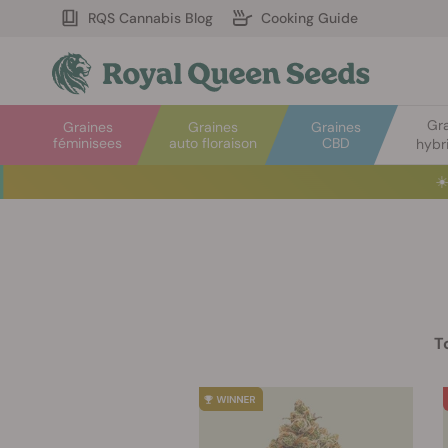
RQS Cannabis Blog
Cooking Guide
Gr
Graines
Graines
Graines
féminisees
auto floraison
CBD
hybr
☀️
T