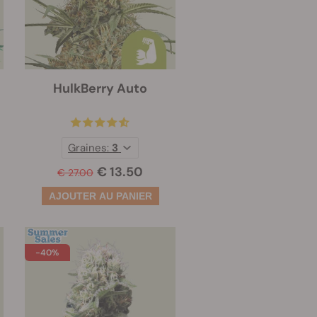
HulkBerry Auto
Graines:
3
€ 13.50
€ 27.00
-40%