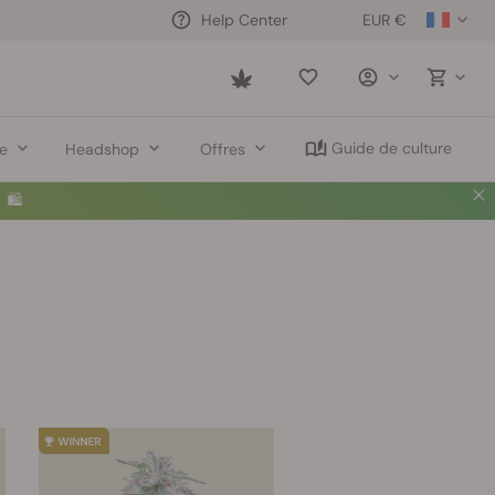
EUR €
Help Center
Saved
items
Guide de culture
re
Headshop
Offres
🛍️