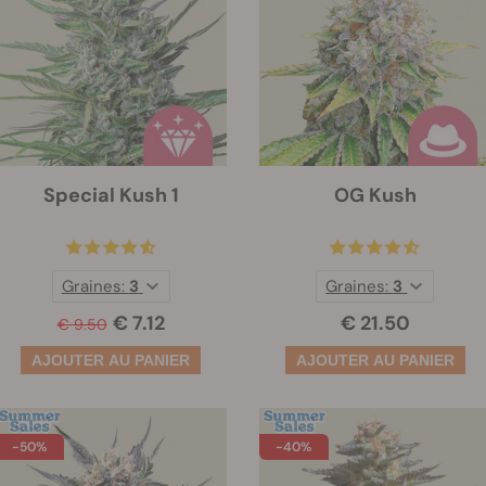
Special Kush 1
OG Kush
Graines:
3
Graines:
3
€ 7.12
€ 21.50
€ 9.50
-50%
-40%