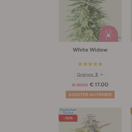
White Widow
Graines:
3
€ 17.00
€ 20.00
-50%