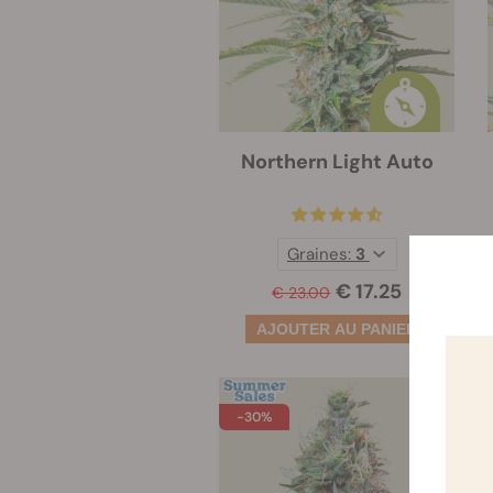
Northern Light Auto
Graines:
3
€ 17.25
€ 23.00
-30%