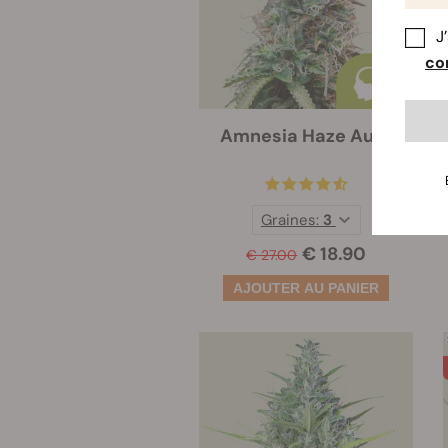
J
con
Amnesia Haze Auto
Graines:
3
€ 18.90
€ 27.00