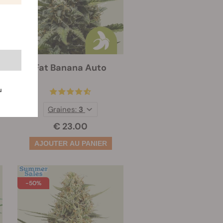
Fat Banana Auto
u
Graines:
3
€ 23.00
-50%