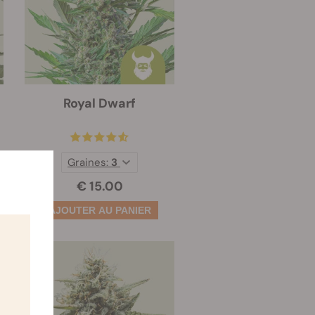
Royal Dwarf
Graines:
3
€ 15.00