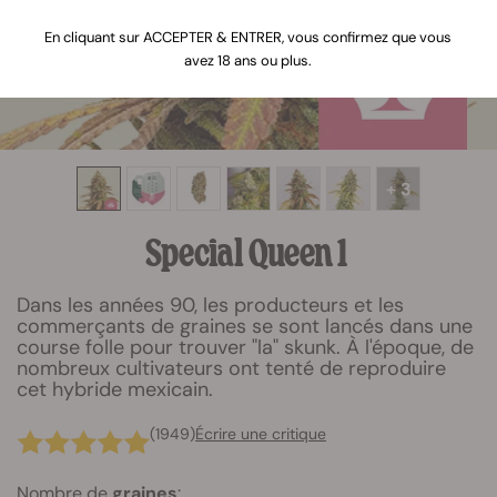
En cliquant sur ACCEPTER & ENTRER, vous confirmez que vous
avez 18 ans ou plus.
+ 3
Special Queen 1
Dans les années 90, les producteurs et les
commerçants de graines se sont lancés dans une
course folle pour trouver "la" skunk. À l'époque, de
nombreux cultivateurs ont tenté de reproduire
cet hybride mexicain.
(1949)
Écrire une critique
Nombre de
graines
: