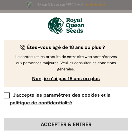
4.7 sur 5 basé sur
58653 avis
☀️ Summer Sales : jusqu'à -50 % sur
certains produits ! ⏤
LES ACHETER
🛍️
Êtes-vous âgé de 18 ans ou plus ?
Le contenu et les produits de notre site web sont réservés
aux personnes majeures. Veuillez consulter les conditions
générales.
Non, je n’ai pas 18 ans ou plus
J’accepte
les paramètres des cookies
et la
politique de confidentialité
ACCEPTER & ENTRER