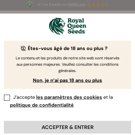
4.7 sur 5 basé sur
58690 avis
🎁
3 graines White Widow Auto
GRATUITES pour les
100 premiers à utiliser le code
AUGUST26 🌿
Êtes-vous âgé de 18 ans ou plus ?
Graines faibles en THC
Vous n’aimez pas la sensation de planer trop haut ?
Le contenu et les produits de notre site web sont réservés
aux personnes majeures. Veuillez consulter les conditions
Nous avons ce qu’il vous faut ! Découvrez notre
générales.
gamme de variétés à faible teneur en THC pour
Non, je n’ai pas 18 ans ou plus
profiter des bienfaits du cannabis sans les effets
psychoactifs.
J’accepte
les paramètres des cookies
et la
politique de confidentialité
Trier par
ACCEPTER & ENTRER
9 Produits