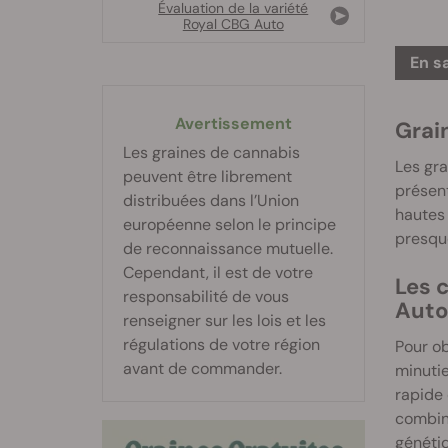
Évaluation de la variété
Royal CBG Auto
En s
Avertissement
Grai
Les graines de cannabis
Les gr
peuvent être librement
présent
distribuées dans l’Union
hautes 
européenne selon le principe
presque
de reconnaissance mutuelle.
Cependant, il est de votre
Les 
responsabilité de vous
Auto
renseigner sur les lois et les
régulations de votre région
Pour ob
avant de commander.
minutie
rapide 
combine
génétiq