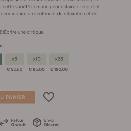
 cette variété le matin pour éclaircir l’esprit et
r pour induire un sentiment de relaxation et de
8)
Écrire une critique
es
:
x5
x10
x25
0
€ 52.50
€ 95.00
€ 190.00
U PANIER
Retour
Envoi
Gratuit
Discret