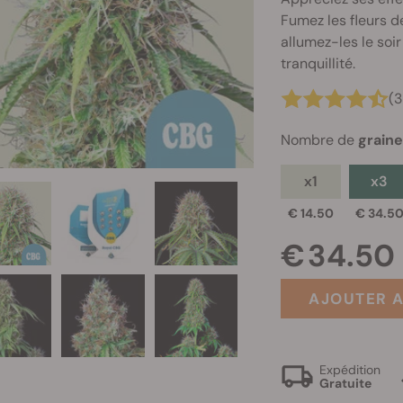
Fumez les fleurs de
allumez-les le soi
tranquillité.
(3
Nombre de
grain
x1
x3
€ 14.50
€ 34.5
€ 34.50
AJOUTER A
Expédition
Gratuite