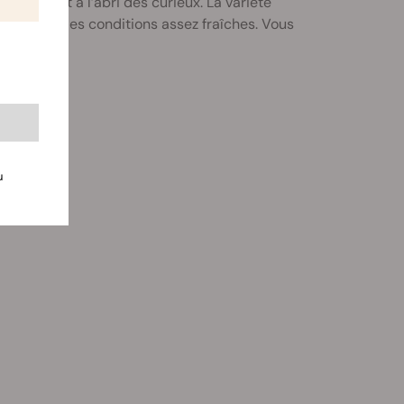
s du sol et à l’abri des curieux. La variété
ment dans des conditions assez fraîches. Vous
u