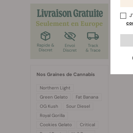
tout ef
tolère 
obtiend
J
con
Nos Graines de Cannabis
Northern Light
Green Gelato
Fat Banana
OG Kush
Sour Diesel
Royal Gorilla
Cookies Gelato
Critical