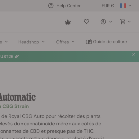
EUR €
Help Center
Saved
items
Guide de culture
re
Headshop
Offres
UST26 🌿
Automatic
h CBG Strain
s de Royal CBG Auto pour récolter des plants
élevés du « cannabinoïde mère » aux côtés de
ionnantes de CBD et presque pas de THC.
ts apaisants mêlant douceur et clarté d’esprit.