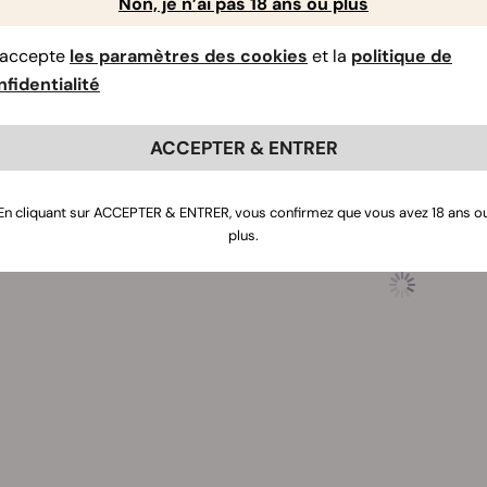
fectuer du palissage à faible stress pour qu’ils restent plus prè
Non, je n’ai pas 18 ans ou plus
toutes sortes de conditions climatiques et s’épanouit pleine
rez autour de 30–50 g/plant pour votre culture en extérieur.
’accepte
les paramètres des cookies
et la
politique de
fidentialité
ACCEPTER & ENTRER
En cliquant sur ACCEPTER & ENTRER, vous confirmez que vous avez 18 ans o
plus.