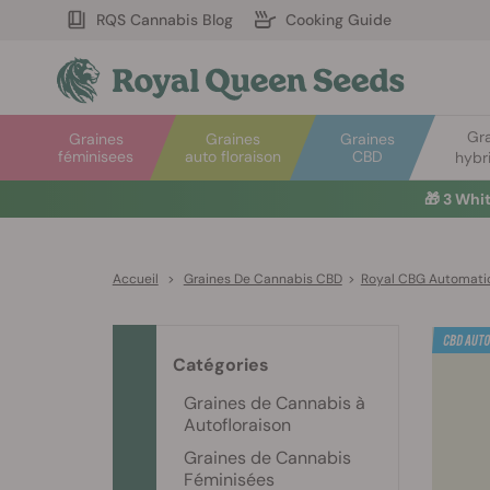
RQS Cannabis Blog
Cooking Guide
Gr
Graines
Graines
Graines
féminisees
auto floraison
CBD
hybr
🎁
3 Whi
Accueil
>
Graines De Cannabis CBD
>
Royal CBG Automati
Catégories
Graines de Cannabis à
Autofloraison
Graines de Cannabis
Féminisées