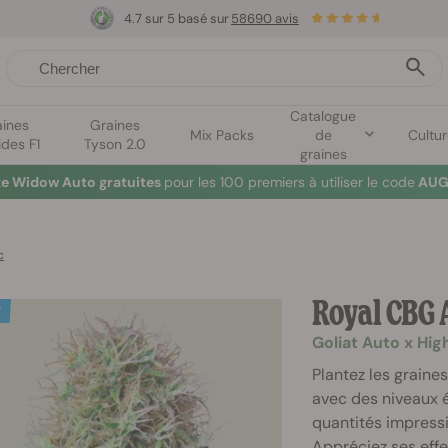
4.7 sur 5 basé sur
58690 avis
Catalogue
aines
Graines
Mix Packs
de
Cultu
ides F1
Tyson 2.0
graines
te Widow Auto gratuites
pour les 100 premiers à utiliser le code
AUG
c
Royal CBG 
Goliat Auto x Hig
Plantez les graine
avec des niveaux 
quantités impress
Appréciez ses effe