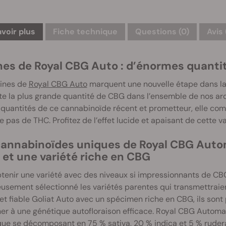
avoir plus
Fiche technique
Questions
(0)
Avis 
nes de Royal CBG Auto : d’énormes quanti
aines de
Royal CBG Auto
marquent une nouvelle étape dans la 
e la plus grande quantité de CBG dans l’ensemble de nos arc
quantités de ce cannabinoïde récent et prometteur, elle com
 pas de THC. Profitez de l’effet lucide et apaisant de cette va
cannabinoïdes uniques de Royal CBG Autom
 et une variété riche en CBG
tenir une variété avec des niveaux si impressionnants de CBG
usement sélectionné les variétés parentes qui transmettraient
et fiable Goliat Auto avec un spécimen riche en CBG, ils sont 
r à une génétique autofloraison efficace. Royal CBG Automat
ue se décomposant en 75 % sativa, 20 % indica et 5 % rudera