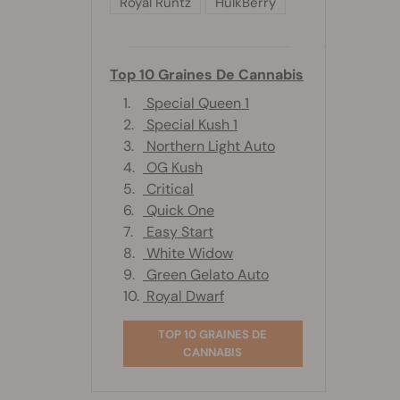
Royal Runtz
HulkBerry
Top 10 Graines De Cannabis
1.
Special Queen 1
2.
Special Kush 1
3.
Northern Light Auto
4.
OG Kush
5.
Critical
6.
Quick One
7.
Easy Start
8.
White Widow
9.
Green Gelato Auto
10.
Royal Dwarf
TOP 10 GRAINES DE
CANNABIS