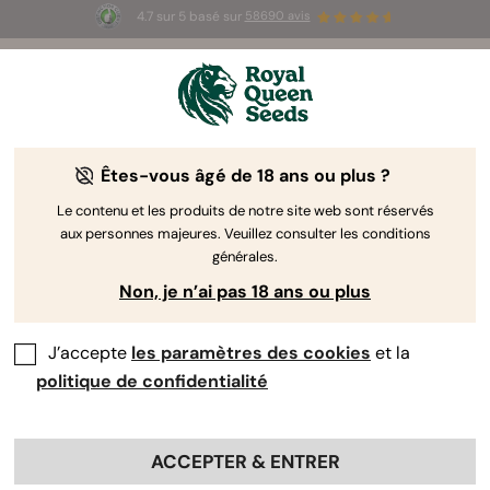
4.7 sur 5 basé sur
58690 avis
☀️ Summer Sales : jusqu'à -50 % sur
certains produits ! ⏤
LES ACHETER
🛍️
Êtes-vous âgé de 18 ans ou plus ?
Graines de weed pour débutants
Les graines de cannabis ci-dessous sont
Le contenu et les produits de notre site web sont réservés
aux personnes majeures. Veuillez consulter les conditions
parfaitement adaptées aux cultivateurs débutants.
générales.
Cependant, les cultivateurs expérimentés en
Non, je n’ai pas 18 ans ou plus
profiteront aussi : ces graines deviendront des
plants résistants aux maladies et aux nuisibles,
rapides à cultiver et indulgents face aux erreurs. Il
J’accepte
les paramètres des cookies
et la
n’a jamais été aussi facile de faire pousser de
politique de confidentialité
l’herbe.
ACCEPTER & ENTRER
Trier par
Filtres