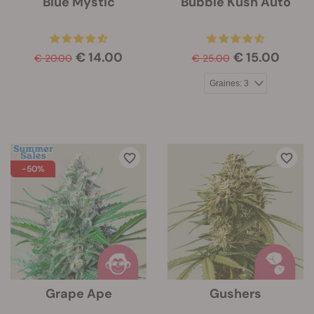
Blue Mystic
Bubble Kush Auto
€ 14.00
€ 15.00
€ 20.00
€ 25.00
-50%
Grape Ape
Gushers