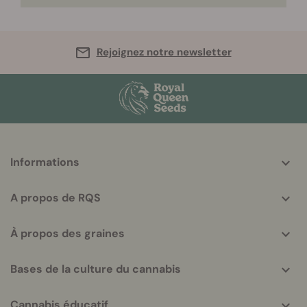
Rejoignez notre newsletter
More
Informations
helpful
info
A propos de RQS
À propos des graines
Bases de la culture du cannabis
Cannabis éducatif