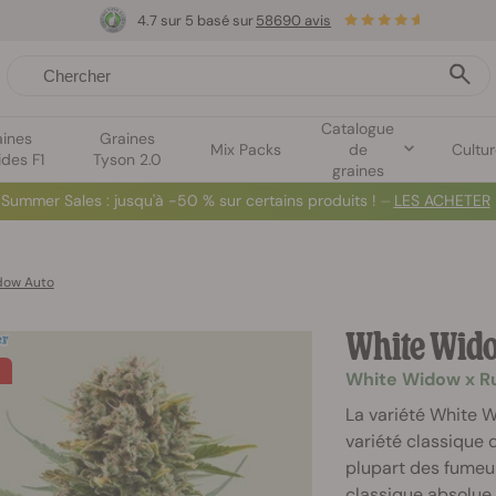
4.7 sur 5 basé sur
58690 avis
Catalogue
aines
Graines
Mix Packs
de
Cultu
ides F1
Tyson 2.0
graines
Summer Sales
: jusqu'à -50 % sur certains produits ! ⏤
LES ACHETER
dow Auto
White Wid
White Widow x Ru
La variété White 
variété classique
plupart des fumeu
classique absolue