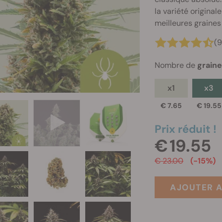
la variété origina
meilleures graines 
(
Nombre de
grain
x1
x3
€ 7.65
€ 19.55
Prix réduit !
€ 19.55
€ 23.00
(-15%)
AJOUTER A