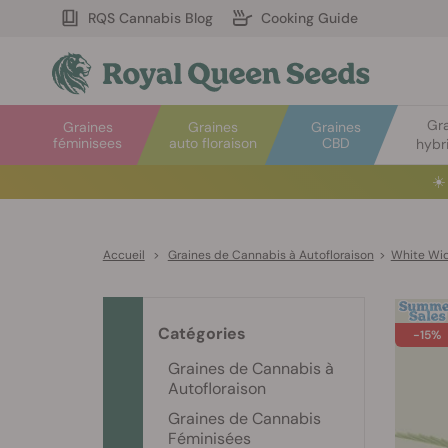
RQS Cannabis Blog
Cooking Guide
Gr
Graines
Graines
Graines
féminisees
auto floraison
CBD
hybr
☀️
Accueil
>
Graines de Cannabis à Autofloraison
>
White Wi
Catégories
-15%
Graines de Cannabis à
Autofloraison
Graines de Cannabis
Féminisées