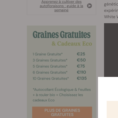
Apprenez à cultiver des
génétiq
autofloraisons : guide à la
expérim
semaine
White W