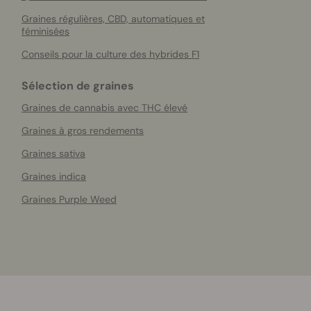
Graines régulières, CBD, automatiques et
féminisées
Conseils pour la culture des hybrides F1
Sélection de graines
Graines de cannabis avec THC élevé
Graines à gros rendements
Graines sativa
Graines indica
Graines Purple Weed