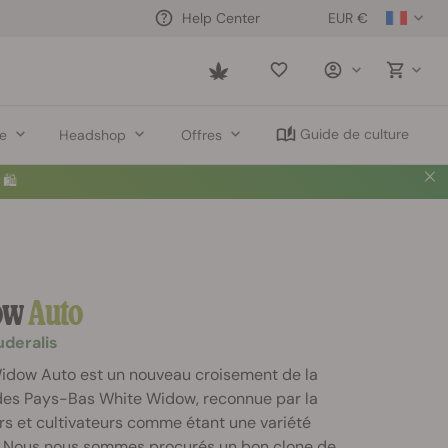
EUR €
Help Center
Saved
items
Guide de culture
re
Headshop
Offres
🛍️
ow
Auto
deralis
Widow Auto est un nouveau croisement de la
 des Pays-Bas White Widow, reconnue par la
rs et cultivateurs comme étant une variété
. Nous nous sommes procurés un bon clone de