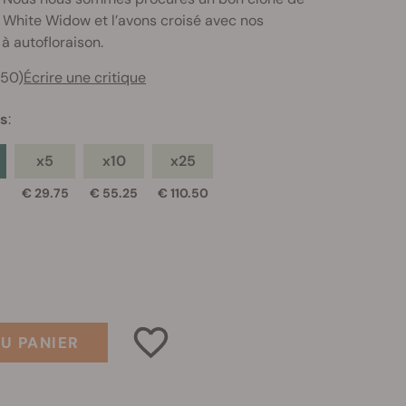
le White Widow et l’avons croisé avec nos
à autofloraison.
950)
Écrire une critique
es
:
x5
x10
x25
€ 29.75
€ 55.25
€ 110.50
U PANIER