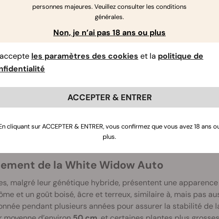
personnes majeures. Veuillez consulter les conditions
générales.
Non, je n’ai pas 18 ans ou plus
’accepte
les paramètres des cookies
et la
politique de
fidentialité
iver les graines de White Widow Auto
mme la White Widow photopériodique originale, cette variété
ACCEPTER & ENTRER
s vert foncé et d’épaisses têtes couvertes d’une lourde couche 
Widow Automatic
réplique de nombreuses caractéristiques de
En cliquant sur ACCEPTER & ENTRER, vous confirmez que vous avez 18 ans o
jours
au total ! Les principales différences de notre variante 
plus.
effets physiques légèrement plus forts.
ement de la White Widow Auto
es, malgré leur génétique hybride, présentent une apparence e
ôme et un goût boisé, âcre et terreux, similaire à, mais pas au
onnée pendant plusieurs années pour assurer la stabilité de la
r moyenne d’environ
50 cm
, et certaines plantes plus grosse