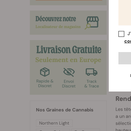
J
con
Cult
Tout co
feuille
White 
75-85 
et ses 
Rend
Les têt
Nos Graines de Cannabis
a un ar
Northern Light
sélecti
hauteu