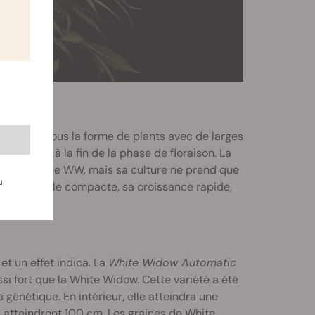
 pousse sous la forme de plants avec de larges
de résine à la fin de la phase de floraison. La
 l’originale WW, mais sa culture ne prend que
u
sont sa taille compacte, sa croissance rapide,
t un effet indica. La
White Widow Automatic
ssi fort que la White Widow. Cette variété a été
 génétique. En intérieur, elle atteindra une
s atteindront 100 cm. Les graines de White