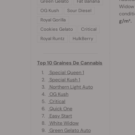
Green Gelato
Fat Banana
Widow 
OG Kush
Sour Diesel
conditi
Royal Gorilla
g/m².
Cookies Gelato
Critical
Royal Runtz
HulkBerry
Top 10 Graines De Cannabis
1.
Special Queen 1
2.
Special Kush 1
3.
Northern Light Auto
4.
OG Kush
5.
Critical
6.
Quick One
7.
Easy Start
8.
White Widow
9.
Green Gelato Auto