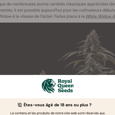
ue de nombreuses autres variétés classiques appréciées des c
entés. Il est possible aujourd’hui pour les cultivateurs début
idow à la vitesse de l’éclair. Faites place à la
White Widow A
Êtes-vous âgé de 18 ans ou plus ?
Le contenu et les produits de notre site web sont réservés aux