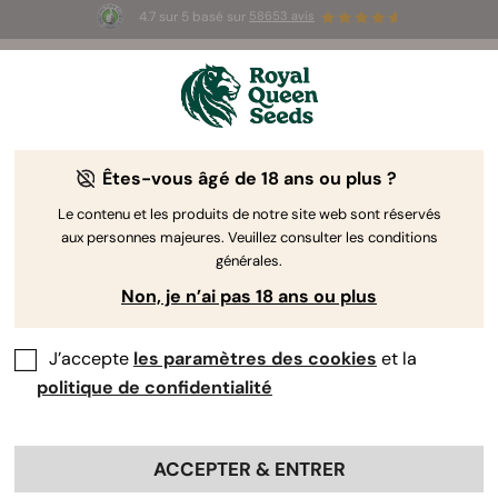
4.7 sur 5 basé sur
58653 avis
⏳
1+1 OFFERT
-
Offre à durée limitée
3d 9h 49m 25s
🌱
par Royal Queen Seeds
Guide de culture du cannabis
Êtes-vous âgé de 18 ans ou plus ?
Le contenu et les produits de notre site web sont réservés
aux personnes majeures. Veuillez consulter les conditions
Sommaire du guide
générales.
Non, je n’ai pas 18 ans ou plus
J’accepte
les paramètres des cookies
et la
politique de confidentialité
ACCEPTER & ENTRER