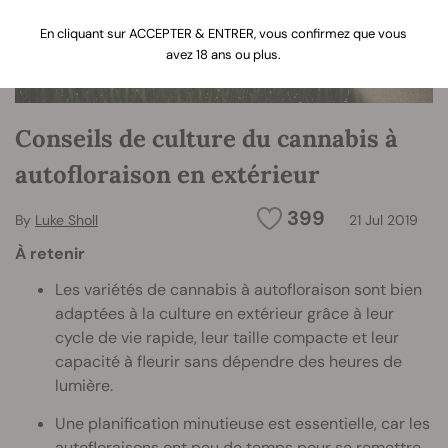
En cliquant sur ACCEPTER & ENTRER, vous confirmez que vous
avez 18 ans ou plus.
Conseils de culture du cannabis à
autofloraison en extérieur
399
By
Luke Sholl
21 Jul 2019
À retenir
Les variétés de cannabis à autofloraison sont bien
adaptées à la culture en extérieur grâce à leur
cycle de vie rapide, leur taille compacte et leur
capacité à fleurir sans dépendre des heures de
lumière.
Une planification minutieuse est essentielle, car les
autofloraisons ont peu de temps pour se remettre