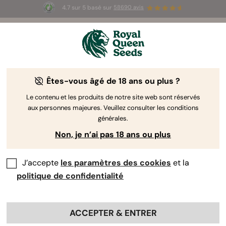
4.7 sur 5 basé sur
58690 avis
🎁
3 graines White Widow Auto
GRATUITES pour les
100 premiers à utiliser le code
AUGUST26 🌿
Êtes-vous âgé de 18 ans ou plus ?
Auteur RQS :
Journaliste spécialiste du cannabis et du
CBD
Le contenu et les produits de notre site web sont réservés
aux personnes majeures. Veuillez consulter les conditions
Luke Sholl
générales.
Non, je n’ai pas 18 ans ou plus
J’écris sur : Cannabis, CBD,
Cannabinoïdes, THC, Sciences
J’accepte
les paramètres des cookies
et la
politique de confidentialité
Profils professionnels :
ACCEPTER & ENTRER
Luke Sholl