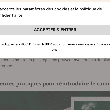
’accepte
les paramètres des cookies
et la
politique de
nt une pause dans la consommation réinitialis
fidentialité
ne période d’abstinence, les récepteurs CB1 commencent à s
se dans la consommation ? Cela peut prendre plusieurs jours
ACCEPTER & ENTRER
ce de la consommation antérieure. Après la réinitialisation d
t beaucoup plus perceptible. C’est pourquoi de nombreux c
En cliquant sur ACCEPTER & ENTRER, vous confirmez que vous avez 18 ans o
és ont des effets plus forts après une pause.
plus.
itialisation de votre tolérance peut prendre seulement 48–7
s consommateurs plus réguliers peuvent avoir besoin de plusi
tement.
leures pratiques pour réintroduire le cann