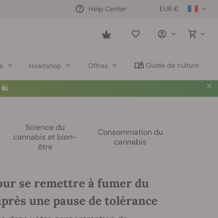
EUR €
Help Center
Saved
items
Guide de culture
re
Headshop
Offres
🛍️
Science du
Consommation du
cannabis et bien-
cannabis
être
our se remettre à fumer du
après une pause de tolérance