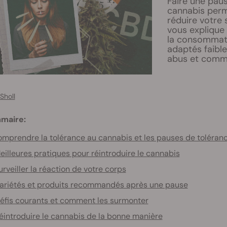
Faire une pau
cannabis perme
réduire votre 
vous expliqu
la consommati
adaptés faible
abus et comme
Sholl
maire:
mprendre la tolérance au cannabis et les pauses de toléran
eilleures pratiques pour réintroduire le cannabis
urveiller la réaction de votre corps
ariétés et produits recommandés après une pause
éfis courants et comment les surmonter
éintroduire le cannabis de la bonne manière