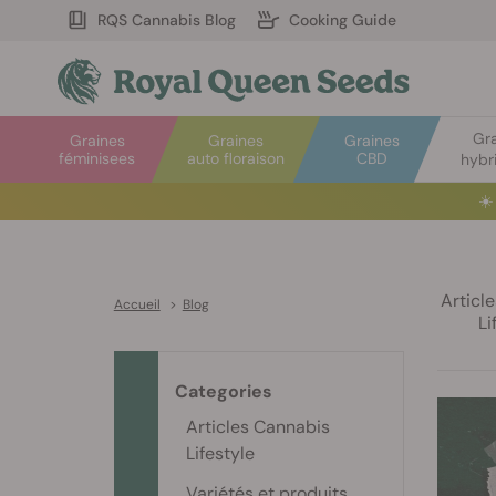
RQS Cannabis Blog
Cooking Guide
Gr
Graines
Graines
Graines
féminisees
auto floraison
CBD
hybr
☀️
Articl
Accueil
>
Blog
Li
Categories
Articles Cannabis
Lifestyle
Variétés et produits