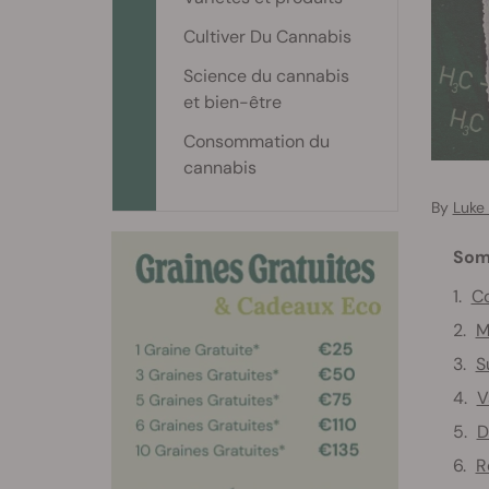
Cultiver Du Cannabis
Science du cannabis
et bien-être
Consommation du
cannabis
By
Luke 
Som
Co
M
S
V
D
R