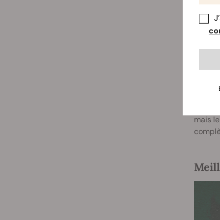
J
Comme
con
Après u
une pau
fréquen
devien
quantit
La réin
mais le
complè
Meil