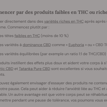
ncer par des produits faibles en THC ou rich
cer directement dans des
variétés riches en THC
après après 
sme. Commencez plutôt par :
es têtes
faibles en THC
(moins de 10 %)
es variétés à
dominance CBD
comme «
Euphoria
» ou « CBD T
es variétés équilibrées (par exemple un ratio 1:1 de THC/CBD)
duits instillent des effets plus doux et aident votre corps à 
tic CBD
et
Tatanka Pure CBD
sont excellentes si vous souhai
ts.
ouvez également envisager d’essayer des produits ne conten
otre pause. Cela peut aider à réduire l’anxiété liée au THC et
able. Un autre avantage est que votre corps peut se réhabituer 
emettre pendant une pause de tolérance, vos poumons vous e