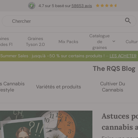
4.7 sur 5 basé sur
58653 avis
Catalogue
aines
Graines
Mix Packs
de
Cultu
ides F1
Tyson 2.0
graines
Summer Sales
: jusqu'à -50 % sur certains produits ! ⏤
LES ACHETER
The RQS Blog
es Cannabis
Cultiver Du
Variétés et produits
festyle
Cannabis
Astuces p
cannabis 