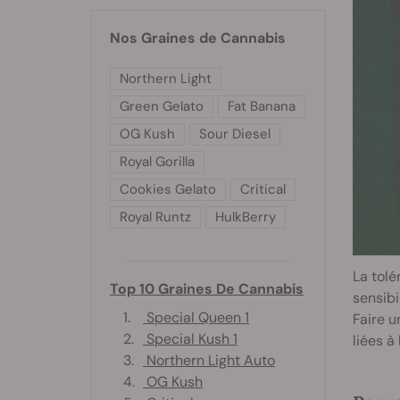
Nos Graines de Cannabis
Northern Light
Green Gelato
Fat Banana
OG Kush
Sour Diesel
Royal Gorilla
Cookies Gelato
Critical
Royal Runtz
HulkBerry
La tolé
Top 10 Graines De Cannabis
sensibi
1.
Special Queen 1
Faire u
2.
Special Kush 1
liées à
3.
Northern Light Auto
4.
OG Kush