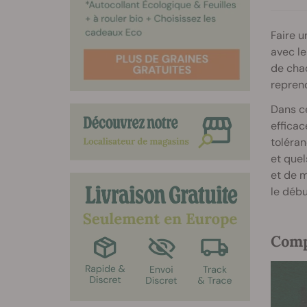
Faire u
avec le
de chaq
reprend
Dans ce
efficac
toléra
et quel
et de m
le débu
Comp