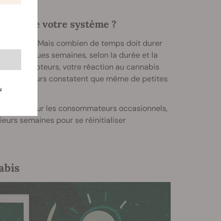
e-t-elle votre système ?
e rétablir. Mais combien de temps doit durer
 ou quelques semaines, selon la durée et la
e vos récepteurs, votre réaction au cannabis
onsommateurs constatent que même de petites
u
2 heures pour les consommateurs occasionnels,
eurs semaines pour se réinitialiser
abis