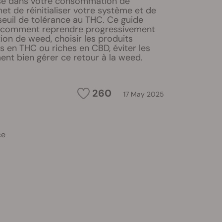
se dans votre consommation de
t de réinitialiser votre système et de
seuil de tolérance au THC. Ce guide
e comment reprendre progressivement
on de weed, choisir les produits
s en THC ou riches en CBD, éviter les
nt bien gérer ce retour à la weed.
260
17 May 2025
ce