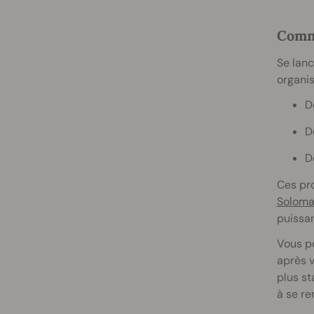
Comme
Se lan
organi
D
D
D
Ces pro
Soloma
puissan
Vous p
après v
plus st
à se r