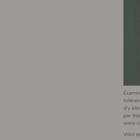
Examin
toléran
d’y all
par éta
votre c
Voici 