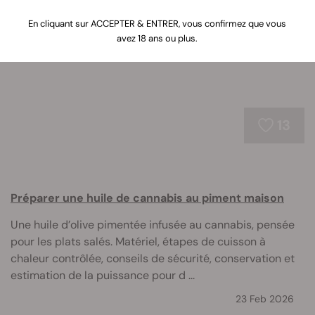
cuisiner de nouvelles recettes à l’herbe ! Mettez votre
toque de chef et commencez à cuisiner !
En cliquant sur ACCEPTER & ENTRER, vous confirmez que vous
avez 18 ans ou plus.
13
Préparer une huile de cannabis au piment maison
Une huile d’olive pimentée infusée au cannabis, pensée
pour les plats salés. Matériel, étapes de cuisson à
chaleur contrôlée, conseils de sécurité, conservation et
estimation de la puissance pour d ...
23 Feb 2026