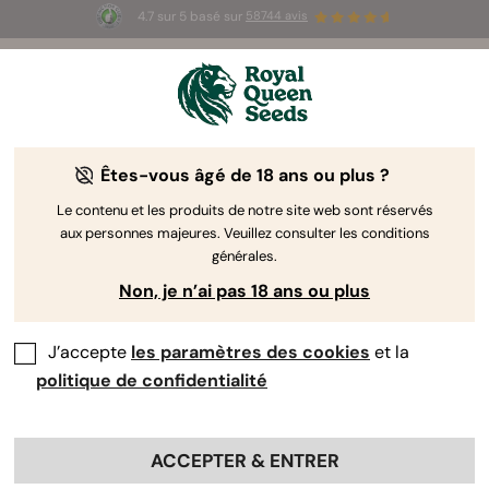
4.7 sur 5 basé sur
58744 avis
🎁
3 graines White Widow Auto
GRATUITES pour les
100 premiers à utiliser le code
AUGUST26 🌿
Êtes-vous âgé de 18 ans ou plus ?
The RQS Blog
Le contenu et les produits de notre site web sont réservés
aux personnes majeures. Veuillez consulter les conditions
Articles Cannabis Lifestyle
Variétés et produit
générales.
Non, je n’ai pas 18 ans ou plus
71 Blogs about "Canna-recipies"
J’accepte
les paramètres des cookies
et la
Bienvenue dans le lieu où la créativité culinaire
politique de confidentialité
rencontre la culture du cannabis ! Vous venez juste de
tomber sur un trésor d’informations qui vous aidera à
perfectionner tous les types de comestibles à base de
ACCEPTER & ENTRER
cannabis et vous donnera la confiance nécessaire pour