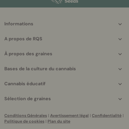
More
Informations
helpful
info
A propos de RQS
À propos des graines
Bases de la culture du cannabis
Cannabis éducatif
Sélection de graines
Conditions Générales
|
Avertissement légal
|
Confidentialité
|
Politique de cookies
|
Plan du site