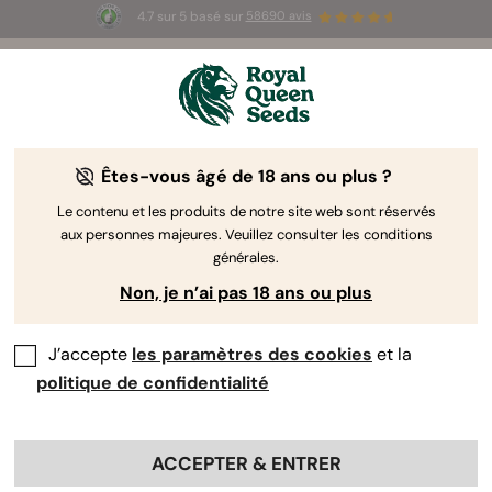
4.7 sur 5 basé sur
58690 avis
Tout Ce Qu'Il Faut Savoir Sur l'Huile de
CBD
Êtes-vous âgé de 18 ans ou plus ?
Le contenu et les produits de notre site web sont réservés
aux personnes majeures. Veuillez consulter les conditions
générales.
Non, je n’ai pas 18 ans ou plus
J’accepte
les paramètres des cookies
et la
politique de confidentialité
On vous apprend tout ce qu'il faut savoir sur l'huile de
CBD, un des
compléments santé
les plus populaires
qui existent.
ACCEPTER & ENTRER
Sommaire: