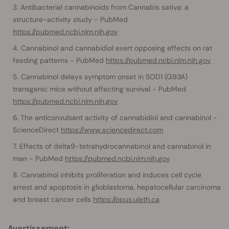
Antibacterial cannabinoids from Cannabis sativa: a
structure-activity study - PubMed
https://pubmed.ncbi.nlm.nih.gov
Cannabinol and cannabidiol exert opposing effects on rat
feeding patterns - PubMed
https://pubmed.ncbi.nlm.nih.gov
Cannabinol delays symptom onset in SOD1 (G93A)
transgenic mice without affecting survival - PubMed
https://pubmed.ncbi.nlm.nih.gov
The anticonvulsant activity of cannabidiol and cannabinol -
ScienceDirect
https://www.sciencedirect.com
Effects of delta9-tetrahydrocannabinol and cannabinol in
man - PubMed
https://pubmed.ncbi.nlm.nih.gov
Cannabinol inhibits proliferation and induces cell cycle
arrest and apoptosis in glioblastoma, hepatocellular carcinoma
and breast cancer cells
https://opus.uleth.ca
Avertissement: