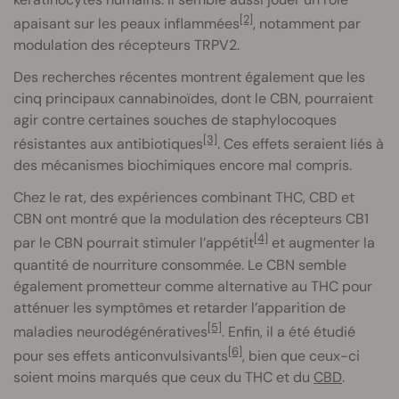
[2]
apaisant sur les peaux inflammées
, notamment par
modulation des récepteurs TRPV2.
Des recherches récentes montrent également que les
cinq principaux cannabinoïdes, dont le CBN, pourraient
agir contre certaines souches de staphylocoques
[3]
résistantes aux antibiotiques
. Ces effets seraient liés à
des mécanismes biochimiques encore mal compris.
Chez le rat, des expériences combinant THC, CBD et
CBN ont montré que la modulation des récepteurs CB1
[4]
par le CBN pourrait stimuler l’appétit
et augmenter la
quantité de nourriture consommée. Le CBN semble
également prometteur comme alternative au THC pour
atténuer les symptômes et retarder l’apparition de
[5]
maladies neurodégénératives
. Enfin, il a été étudié
[6]
pour ses effets anticonvulsivants
, bien que ceux-ci
soient moins marqués que ceux du THC et du
CBD
.