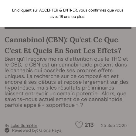
En cliquant sur ACCEPTER & ENTRER, vous confirmez que vous
avez 18 ans ou plus.
Cannabinol (CBN): Qu'est Ce Que
C'est Et Quels En Sont Les Effets?
Bien qu’il reçoive moins d’attention que le THC et
le CBD, le CBN est un cannabinoïde présent dans
le cannabis qui possède ses propres effets
uniques. La recherche sur ce composé en est
encore à ses débuts et repose largement sur des
hypothèses, mais les résultats préliminaires
laissent entrevoir un certain potentiel. Alors, que
savons-nous actuellement de ce cannabinoïde
parfois appelé « soporifique » ?
213
By
Luke Sumpter
25 Sep 2025
Reviewed by:
Gloria Payá