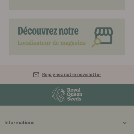
Rejoignez notre newsletter
More
Informations
helpful
info