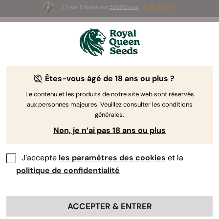
4.7 sur 5 basé sur
58690 avis
☀️ Summer Sales : jusqu'à -50 % sur
certains produits ! ⏤
LES ACHETER
🛍️
Êtes-vous âgé de 18 ans ou plus ?
The RQS Blog
Le contenu et les produits de notre site web sont réservés
aux personnes majeures. Veuillez consulter les conditions
Articles Cannabis Lifestyle
Variétés et produits
générales.
Non, je n’ai pas 18 ans ou plus
J’accepte
les paramètres des cookies
et la
politique de confidentialité
ACCEPTER & ENTRER