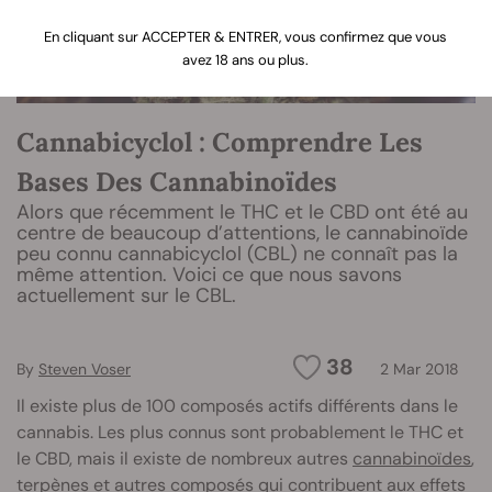
En cliquant sur ACCEPTER & ENTRER, vous confirmez que vous
avez 18 ans ou plus.
Cannabicyclol : Comprendre Les
Bases Des Cannabinoïdes
Alors que récemment le THC et le CBD ont été au
centre de beaucoup d’attentions, le cannabinoïde
peu connu cannabicyclol (CBL) ne connaît pas la
même attention. Voici ce que nous savons
actuellement sur le CBL.
38
By
Steven Voser
2 Mar 2018
Il existe plus de 100 composés actifs différents dans le
cannabis. Les plus connus sont probablement le THC et
le CBD, mais il existe de nombreux autres
cannabinoïdes
,
terpènes
et autres composés qui contribuent aux effets