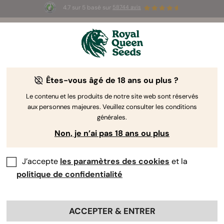
4.7 sur 5 basé sur
58744 avis
🎁
3 graines White Widow Auto
GRATUITES pour les
100 premiers à utiliser le code
AUGUST26 🌿
Êtes-vous âgé de 18 ans ou plus ?
The RQS Blog
Le contenu et les produits de notre site web sont réservés
aux personnes majeures. Veuillez consulter les conditions
Articles Cannabis Lifestyle
Variétés et produits
générales.
Non, je n’ai pas 18 ans ou plus
J’accepte
les paramètres des cookies
et la
politique de confidentialité
ACCEPTER & ENTRER