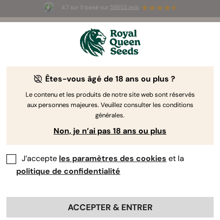
4.7 sur 5 basé sur
58653 avis
⏳
1+1 OFFERT
-
Offre à durée limitée
2d 13h 54m 49s
🌱
Êtes-vous âgé de 18 ans ou plus ?
The RQS Blog
Le contenu et les produits de notre site web sont réservés
aux personnes majeures. Veuillez consulter les conditions
Articles Cannabis Lifestyle
Variétés et produits
générales.
Non, je n’ai pas 18 ans ou plus
J’accepte
les paramètres des cookies
et la
politique de confidentialité
ACCEPTER & ENTRER