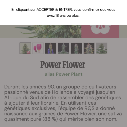
En cliquant sur ACCEPTER & ENTRER, vous confirmez que vous
avez 18 ans ou plus.
+ 3
Power Flower
alias Power Plant
Durant les années 90, un groupe de cultivateurs
passionné venus de Hollande a voyagé jusqu’en
Afrique du Sud afin de rassembler des génétiques
à ajouter à leur librairie. En utilisant ces
génétiques exclusives, l’équipe de RQS a donné
naissance aux graines de Power Flower, une sativa
quasiment pure (88 %) qui mérite bien son nom.