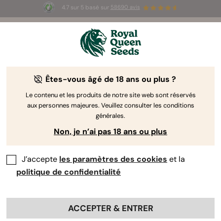
4.7 sur 5 basé sur
58690 avis
🎁
3 graines White Widow Auto
GRATUITES pour les
100 premiers à utiliser le code
AUGUST26 🌿
Êtes-vous âgé de 18 ans ou plus ?
Le contenu et les produits de notre site web sont réservés
aux personnes majeures. Veuillez consulter les conditions
générales.
Non, je n’ai pas 18 ans ou plus
J’accepte
les paramètres des cookies
et la
politique de confidentialité
ACCEPTER & ENTRER