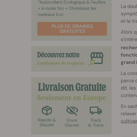
La doul
symptôm
et la t
Alors q
s’intér
reche
foncti
grand 
La con
parce q
dit, les
conten
En sach
relaxer
cultiva