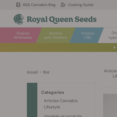
RQS Cannabis Blog
Cooking Guide
Gr
Graines
Graines
Graines
féminisees
auto floraison
CBD
hybr
☀️
Articl
Accueil
>
Blog
Li
Categories
Articles Cannabis
Lifestyle
Variétés et produits