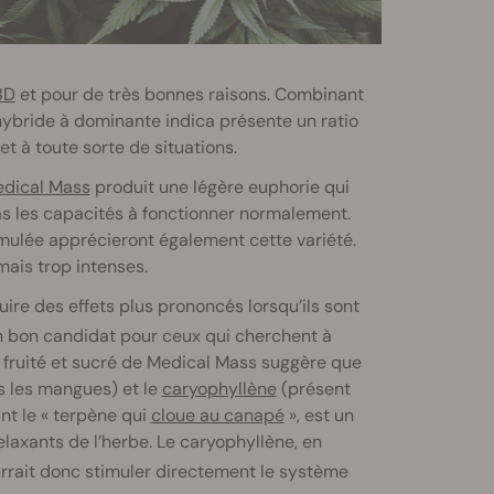
BD
et pour de très bonnes raisons. Combinant
hybride à dominante indica présente un ratio
 à toute sorte de situations.
dical Mass
produit une légère euphorie qui
pas les capacités à fonctionner normalement.
mulée apprécieront également cette variété.
mais trop intenses.
uire des effets plus prononcés lorsqu’ils sont
un bon candidat pour ceux qui cherchent à
é, fruité et sucré de Medical Mass suggère que
 les mangues) et le
caryophyllène
(présent
nt le « terpène qui
cloue au canapé
», est un
elaxants de l’herbe. Le caryophyllène, en
rrait donc stimuler directement le système