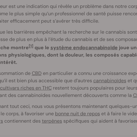
eur est une indication qui révèle un problème dans notre corp
e le plus simple qu’un professionnel de santé puisse rencontr
raiter efficacement peut s’avérer très difficile.
ue les barrières empêchant la recherche sur le cannabis so
esse de plus en plus à l’étude du cannabis et de ses composan
[1]
rche montre
que le
système endocannabinoïde
joue un
ons physiologiques, dont la douleur, les composés capabl
intérêt.
sommation de
CBD
en particulier a connu une croissance expo
u’il est bien plus accessible que d’autres
cannabinoïdes
et q
cultivars riches en THC
restent toujours populaires pour leurs
ant des cannabinoïdes nouvellement découverts comme la
C
ant tout ceci, nous vous présentons maintenant quelques-une
 le corps, à favoriser une
bonne nuit de repos
et à faire le vid
rs
contiennent des
terpènes
spécifiques qui aident à favorise