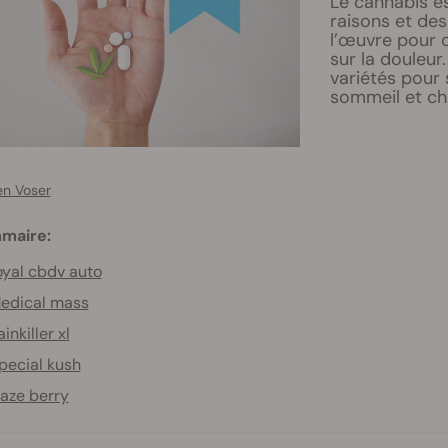
Le cannabis e
raisons et de
l’œuvre pour d
sur la douleur
variétés pour 
sommeil et ch
en Voser
maire:
yal cbdv auto
edical mass
ainkiller xl
pecial kush
aze berry