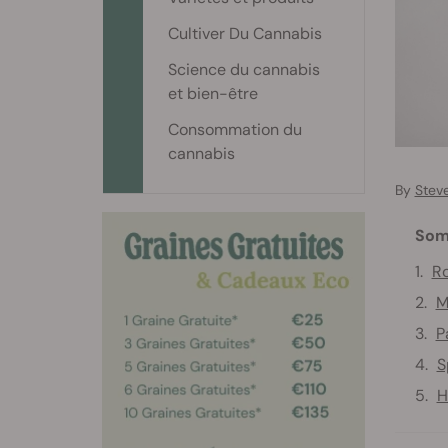
Cultiver Du Cannabis
Science du cannabis
et bien-être
Consommation du
cannabis
By
Stev
Som
Ro
M
P
S
H