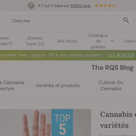
4.7 sur 5 basé sur
58653 avis
Catalogue
aines
Graines
Mix Packs
de
Cultu
ides F1
Tyson 2.0
graines
Summer Sales
: jusqu'à -50 % sur certains produits ! ⏤
LES ACHETER
The RQS Blog
es Cannabis
Cultiver Du
Variétés et produits
festyle
Cannabis
Cannabis e
variétés