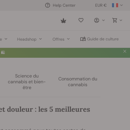
EUR €
Help Center
Saved
items
Guide de culture
re
Headshop
Offres
🛍️
Science du
Consommation du
cannabis et bien-
cannabis
être
t douleur : les 5 meilleures