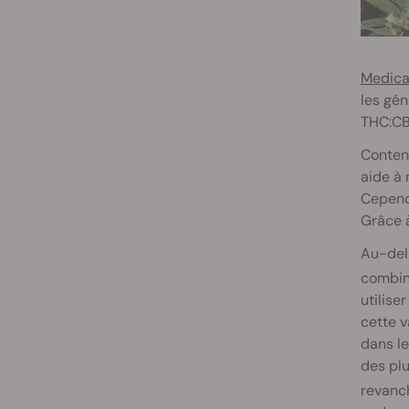
Medica
les gén
THC:CBD
Conten
aide à 
Cependa
Grâce à
Au-delà
combiné
utilise
cette v
dans le
des plu
revanch