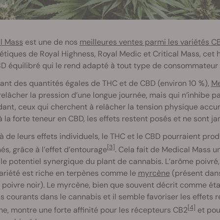
l Mass
est une de nos
meilleures ventes parmi les variétés C
étiques de Royal Highness, Royal Medic et Critical Mass, cet 
 équilibré qui le rend adapté à tout type de consommateur et
ant des quantités égales de THC et de CBD (environ 10 %),
Me
relâcher la pression d’une longue journée, mais qui n’inhibe 
nt, ceux qui cherchent à relâcher la tension physique accu
 la forte teneur en CBD, les effets restent posés et ne sont ja
 de leurs effets individuels, le THC et le CBD pourraient prod
[3]
s, grâce à l’effet d’entourage
. Cela fait de Medical Mass 
r le potentiel synergique du plant de cannabis. L’arôme poivr
ariété est riche en terpènes comme le
myrcène
(présent dans
 poivre noir). Le myrcène, bien que souvent décrit comme éta
s courants dans le cannabis et il semble favoriser les effets r
[4]
e, montre une forte affinité pour les récepteurs CB2
et pou