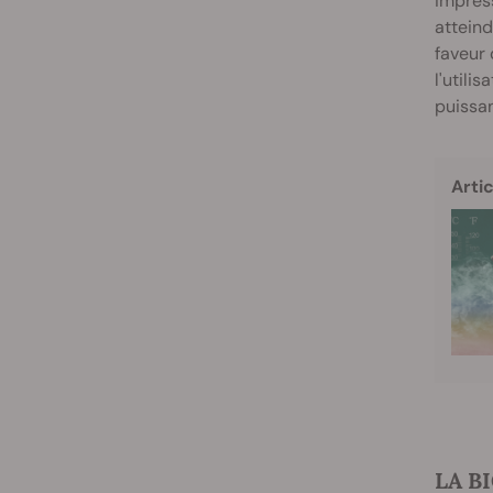
impress
atteind
faveur 
l'utili
puissan
Artic
LA B