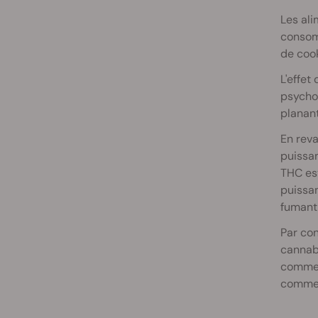
Les ali
consomm
de cook
L'effet
psychoa
planant
En reva
puissan
THC es
puissan
fumant
Par con
cannabi
comme c
comme u