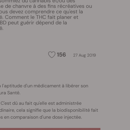
sommiez du cannabis et/ou des
e de chanvre à des fins récréatives ou
vous devez comprendre ce qu'est la
té. Comment le THC fait planer et
D peut guérir dépend de la
é.
156
27 Aug 2019
 à l'aptitude d'un médicament à libérer son
ura Santé.
est dû au fait qu'elle est administrée
naire, cela signifie que la biodisponibilité fait
s en comparaison d'une dose injectée.