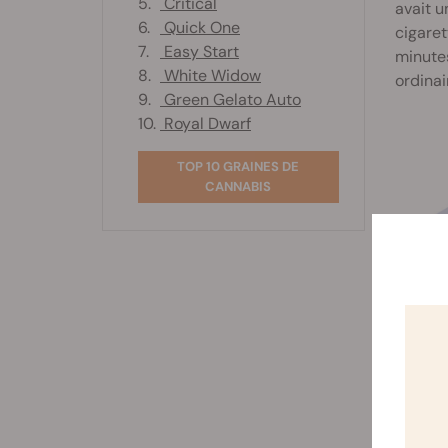
5.
Critical
avait u
6.
Quick One
cigaret
7.
Easy Start
minutes
8.
White Widow
ordinai
9.
Green Gelato Auto
10.
Royal Dwarf
TOP 10 GRAINES DE
CANNABIS