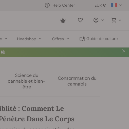
EUR €
Help Center
Saved
items
Guide de culture
re
Headshop
Offres
🛍️
Science du
Consommation du
cannabis et bien-
cannabis
être
iblité : Comment Le
Pénètre Dans Le Corps