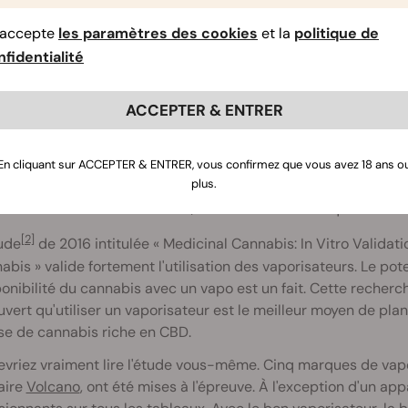
’accepte
les paramètres des cookies
et la
politique de
fidentialité
IODISPONIBILITÉ DU VAPOTAGE
ACCEPTER & ENTRER
tage, tout comme le fait de fumer, utilise aussi les poumons 
ins d'effets secondaires négatifs, surtout parce qu'il s'agit 
En cliquant sur ACCEPTER & ENTRER, vous confirmez que vous avez 18 ans o
plus.
ateur réalise aussi la décarboxylation nécessaire pour active
our les inhaler. Par contraste, c'est la combustion qui allume 
[2]
ude
de 2016 intitulée « Medicinal Cannabis: In Vitro Validat
abis » valide fortement l'utilisation des vaporisateurs. Le pot
onibilité du cannabis avec un vapo est un fait. Cette recherc
vert qu'utiliser un vaporisateur est le meilleur moyen de 
se de cannabis riche en CBD.
vriez vraiment lire l'étude vous-même. Cinq marques de vapo
aire
Volcano
, ont été mises à l'épreuve. À l'exception d'un appa