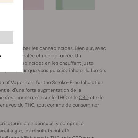
pour absorber les cannabinoïdes. Bien sûr, avec
de vapeur inhalée et non de fumée. Un
u
r les cannabinoïdes en les chauffant juste
un joint pour que vous puissiez inhaler la fumée.
ion of Vaporizers for the Smoke-Free Inhalation
entiel d'une forte augmentation de la
he s'est concentrée sur le THC et le
CBD
et elle
planer avec du THC, tout comme de consommer
risateurs bien connues, y compris le
reil à gaz, les résultats ont été