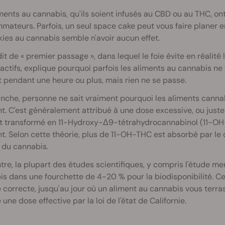
ments au cannabis, qu'ils soient infusés au CBD ou au THC, ont
ateurs. Parfois, un seul space cake peut vous faire planer en
ies au cannabis semble n'avoir aucun effet.
 dit de « premier passage », dans lequel le foie évite en réal
ctifs, explique pourquoi parfois les aliments au cannabis ne 
 pendant une heure ou plus, mais rien ne se passe.
nche, personne ne sait vraiment pourquoi les aliments canna
t. C'est généralement attribué à une dose excessive, ou juste
t transformé en 11-Hydroxy-Δ9-tétrahydrocannabinol (11-OH-T
t. Selon cette théorie, plus de 11-OH-THC est absorbé par le
 du cannabis.
tre, la plupart des études scientifiques, y compris l'étude me
s dans une fourchette de 4-20 % pour la biodisponibilité. Cet
orrecte, jusqu'au jour où un aliment au cannabis vous terra
ne dose effective par la loi de l'état de Californie.