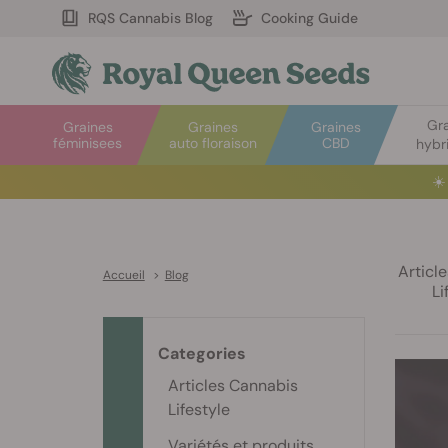
RQS Cannabis Blog
Cooking Guide
Gr
Graines
Graines
Graines
féminisees
auto floraison
CBD
hybr
☀️
Articl
Accueil
>
Blog
Li
Categories
Articles Cannabis
Lifestyle
Variétés et produits