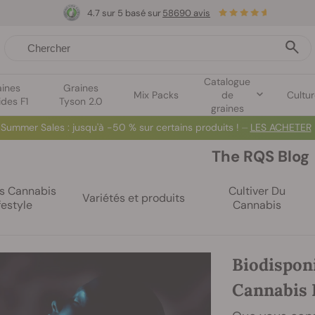
4.7 sur 5 basé sur
58690 avis
Catalogue
aines
Graines
Mix Packs
de
Cultu
ides F1
Tyson 2.0
graines
Summer Sales
: jusqu'à -50 % sur certains produits ! ⏤
LES ACHETER
The RQS Blog
es Cannabis
Cultiver Du
Variétés et produits
festyle
Cannabis
Biodispon
Cannabis 