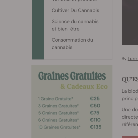
Cultiver Du Cannabis
Science du cannabis
et bien-être
Consommation du
cannabis
By
Luke
QU’E
La
biod
princip
Une dos
directe
référe