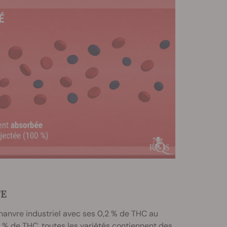
TE
chanvre industriel avec ses 0,2 % de THC au
% de THC, toutes les variétés contiennent des