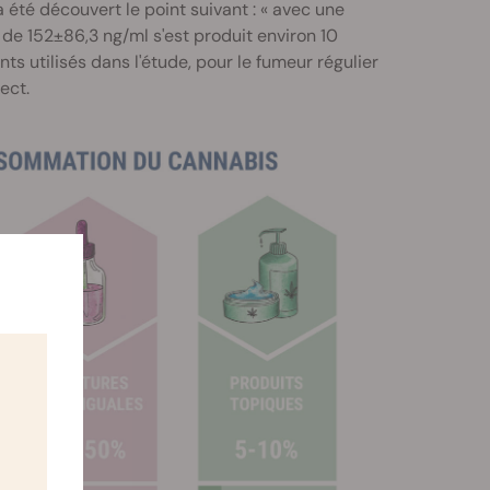
a été découvert le point suivant : « avec une
de 152±86,3 ng/ml s'est produit environ 10
nts utilisés dans l'étude, pour le fumeur régulier
ect.