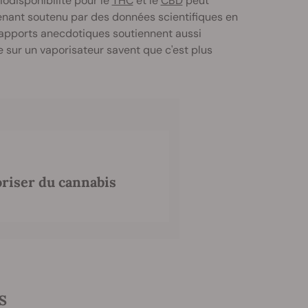
iodisponibilité pour le
THC
et le
CBD
peut
enant soutenu par des données scientifiques en
 rapports anecdotiques soutiennent aussi
ée sur un vaporisateur savent que c'est plus
riser du cannabis
S