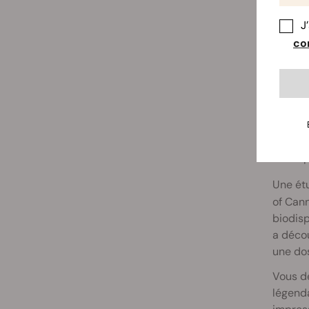
J
con
LA B
Le vapo
bien mo
vaporis
assez p
Une ét
of Cann
biodisp
a décou
une do
Vous de
légend