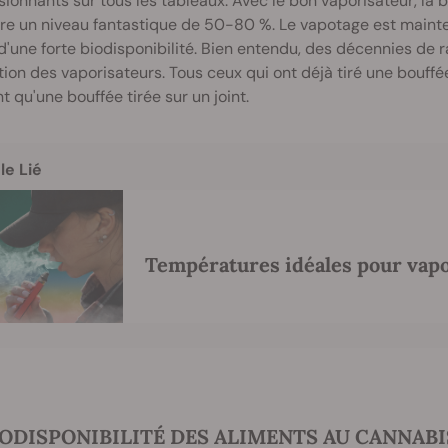
ionnants sur tous les tableaux. Avec le bon vaporisateur, la b
re un niveau fantastique de 50-80 %. Le vapotage est maint
d'une forte biodisponibilité. Bien entendu, des décennies de
sation des vaporisateurs. Tous ceux qui ont déjà tiré une bouff
t qu'une bouffée tirée sur un joint.
le Lié
Températures idéales pour vapo
IODISPONIBILITÉ DES ALIMENTS AU CANNABI