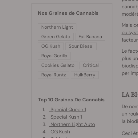
cannabi
Nos Graines de Cannabis
modérée
Mais ce
Northern Light
ou sys
Green Gelato
Fat Banana
facteur
OG Kush
Sour Diesel
Le fact
Royal Gorilla
plus un
Cookies Gelato
Critical
biodisp
perlimp
Royal Runtz
HulkBerry
LA B
Top 10 Graines De Cannabis
De nomb
1.
Special Queen 1
un roul
2.
Special Kush 1
la biod
3.
Northern Light Auto
4.
OG Kush
Ceci ét