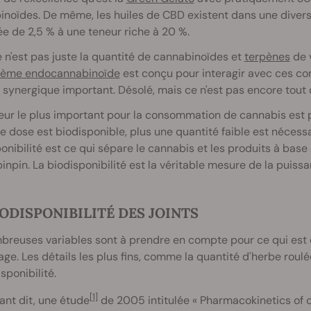
noïdes. De même, les huiles de CBD existent dans une divers
 de 2,5 % à une teneur riche à 20 %.
 n'est pas juste la quantité de cannabinoïdes et
terpènes
de 
tème endocannabinoïde
est conçu pour interagir avec ces c
 synergique important. Désolé, mais ce n'est pas encore tout c
eur le plus important pour la consommation de cannabis est p
e dose est biodisponible, plus une quantité faible est nécessai
onibilité est ce qui sépare le cannabis et les produits à bas
inpin. La biodisponibilité est la véritable mesure de la puiss
IODISPONIBILITÉ DES JOINTS
reuses variables sont à prendre en compte pour ce qui est d
age. Les détails les plus fins, comme la quantité d'herbe roulée
isponibilité.
[1]
ant dit, une étude
de 2005 intitulée « Pharmacokinetics of 