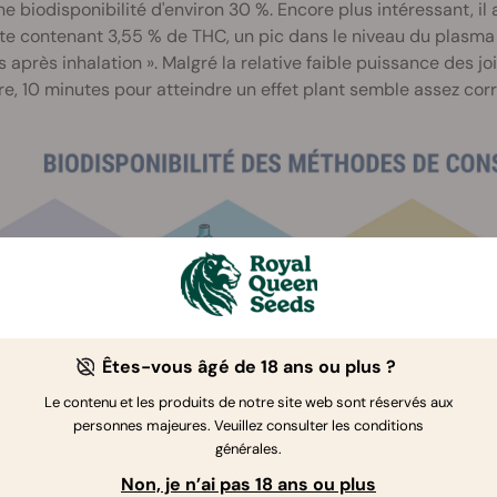
ne biodisponibilité d'environ 30 %. Encore plus intéressant, il 
te contenant 3,55 % de THC, un pic dans le niveau du plasma 
 après inhalation ». Malgré la relative faible puissance des joi
re, 10 minutes pour atteindre un effet plant semble assez corr
Êtes-vous âgé de 18 ans ou plus ?
Le contenu et les produits de notre site web sont réservés aux
personnes majeures. Veuillez consulter les conditions
générales.
Non, je n’ai pas 18 ans ou plus