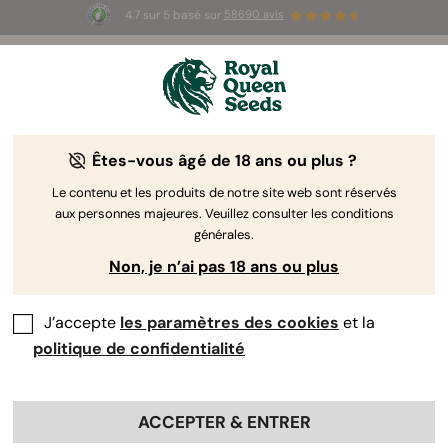
4.7 sur 5 basé sur
58690 avis
🎁
3 graines White Widow Auto
GRATUITES pour les
100 premiers à utiliser le code
AUGUST26 🌿
Êtes-vous âgé de 18 ans ou plus ?
The RQS Blog
Le contenu et les produits de notre site web sont réservés
aux personnes majeures. Veuillez consulter les conditions
Articles Cannabis Lifestyle
Variétés et produits
générales.
Non, je n’ai pas 18 ans ou plus
J’accepte
les paramètres des cookies
et la
politique de confidentialité
ACCEPTER & ENTRER