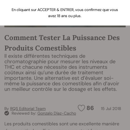
En cliquant sur ACCEPTER & ENTRER, vous confirmez que vous
avez 18 ans ou plus.
Comment Tester La Puissance Des
Produits Comestibles
Il existe différentes techniques de
chromatographie pour mesurer les niveaux de
THC et chacune nécessite des instruments
coûteux ainsi qu’une durée de traitement
importante. Une alternative est d’évaluer soi-
même la puissance des comestibles afin d’avoir
un meilleur contrôle sur le dosage et les effets.
86
By
RQS Editorial Team
15 Jul 2018
Reviewed by:
Gonzalo Díaz-Cacho
Les produits comestibles sont une excellente manière