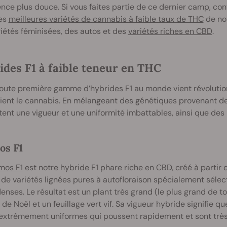
nce plus douce. Si vous faites partie de ce dernier camp, con
les
meilleures variétés de cannabis à faible taux de THC
de not
iétés féminisées, des autos et des
variétés riches en CBD
.
ides F1 à faible teneur en THC
oute première gamme d’hybrides F1 au monde vient révolutionn
ent le cannabis. En mélangeant des génétiques provenant de 
ent une vigueur et une uniformité imbattables, ainsi que de
os F1
mos F1
est notre hybride F1 phare riche en CBD, créé à partir
de variétés lignées pures à autofloraison spécialement sélec
denses. Le résultat est un plant très grand (le plus grand de 
 de Noël et un feuillage vert vif. Sa vigueur hybride signifie 
extrêmement uniformes qui poussent rapidement et sont très r