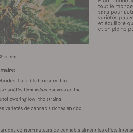
Étant donné se
tout le monde.
sans pour aut
variétés pauvr
et équilibré q
et en pleine 
 Sumpter
maire:
brides f1 à faible teneur en thc
es variétés féminisées pauvres en thc
utoflowering low-thc strains
es variétés de cannabis riches en cbd
art des consommateurs de cannabis aiment les effets intens