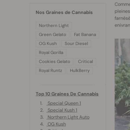
Comme t
pleines
Nos Graines de Cannabis
farnésè
enivran
Northern Light
Green Gelato
Fat Banana
OG Kush
Sour Diesel
Royal Gorilla
Cookies Gelato
Critical
Royal Runtz
HulkBerry
Top 10 Graines De Cannabis
1.
Special Queen 1
2.
Special Kush 1
3.
Northern Light Auto
4.
OG Kush