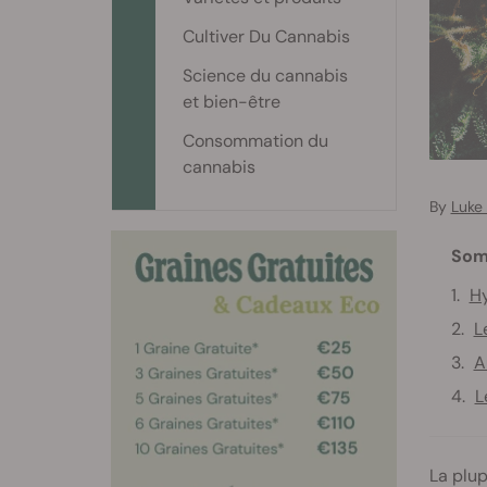
Cultiver Du Cannabis
Science du cannabis
et bien-être
Consommation du
cannabis
By
Luke
Som
Hy
L
A
L
La plup