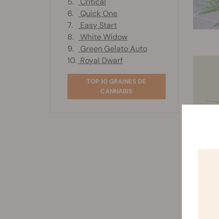
5.
Critical
6.
Quick One
7.
Easy Start
8.
White Widow
9.
Green Gelato Auto
10.
Royal Dwarf
TOP 10 GRAINES DE
CANNABIS