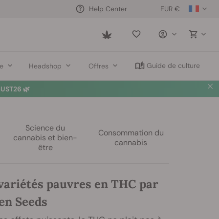
EUR €
Help Center
Saved
items
Guide de culture
re
Headshop
Offres
UST26 🌿
Science du
Consommation du
cannabis et bien-
cannabis
être
 variétés pauvres en THC par
en Seeds