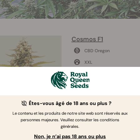
Cosmos F1
CBD Oregon
XXL
60-120cm
45 - 55 jours
0,5%
Êtes-vous âgé de 18 ans ou plus ?
Le contenu et les produits de notre site web sont réservés aux
Acheter Cosmos F1
personnes majeures. Veuillez consulter les conditions
générales.
Non, je n’ai pas 18 ans ou plus