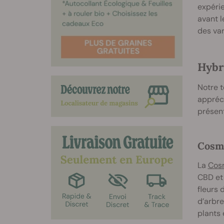
expérie
avant 
des var
Hybr
Notre t
appréci
présent
Cosm
La
Cos
CBD et 
fleurs 
d’arbre
plants 