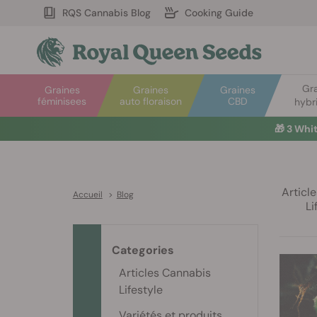
RQS Cannabis Blog
Cooking Guide
Gr
Graines
Graines
Graines
féminisees
auto floraison
CBD
hybr
🎁
3 Whi
Articl
Accueil
>
Blog
Li
Categories
Articles Cannabis
Lifestyle
Variétés et produits