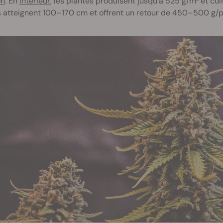
on
. En
intérieur
, les plantes produisent jusqu’à 525 g/m² et cul
 atteignent 100–170 cm et offrent un retour de 450–500 g/p