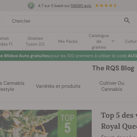
4.7 sur 5 basé sur
58690 avis
Catalogue
aines
Graines
Mix Packs
de
Cultu
ides F1
Tyson 2.0
graines
te Widow Auto gratuites
pour les 100 premiers à utiliser le code
AUG
The RQS Blog
es Cannabis
Cultiver Du
Variétés et produits
festyle
Cannabis
Top 5 des
Royal Que