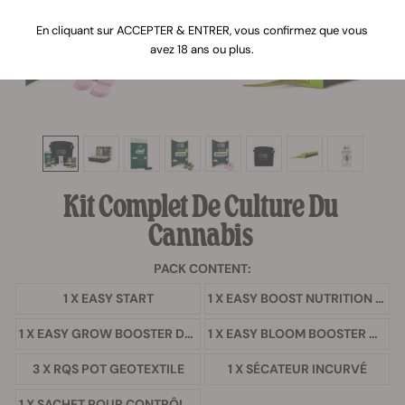
En cliquant sur ACCEPTER & ENTRER, vous confirmez que vous
avez 18 ans ou plus.
Kit Complet De Culture Du
Cannabis
PACK CONTENT:
1 X EASY START
1 X EASY BOOST NUTRITION ORGANIQUE
1 X EASY GROW BOOSTER DE CROISSANCE
1 X EASY BLOOM BOOSTER DE FLORAISON
3 X RQS POT GEOTEXTILE
1 X SÉCATEUR INCURVÉ
1 X SACHET POUR CONTRÔLER L'HUMIDITÉ