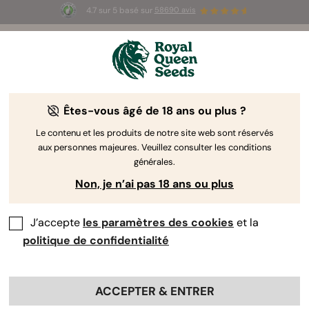
4.7 sur 5 basé sur
58690 avis
🎁
3 graines White Widow Auto
GRATUITES pour les
100 premiers à utiliser le code
AUGUST26 🌿
Êtes-vous âgé de 18 ans ou plus ?
Le contenu et les produits de notre site web sont réservés
aux personnes majeures. Veuillez consulter les conditions
générales.
Non, je n’ai pas 18 ans ou plus
J’accepte
les paramètres des cookies
et la
politique de confidentialité
ACCEPTER & ENTRER