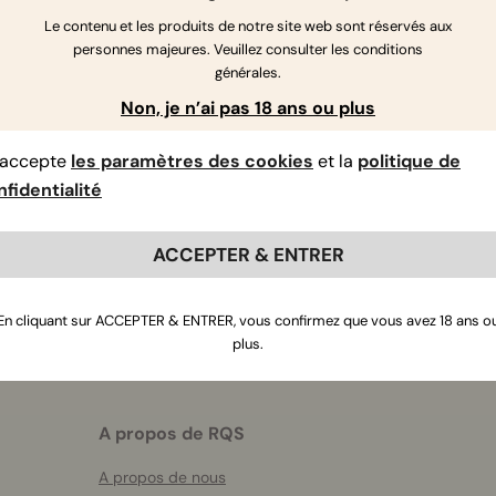
Le contenu et les produits de notre site web sont réservés aux
personnes majeures. Veuillez consulter les conditions
générales.
Non, je n’ai pas 18 ans ou plus
’accepte
les paramètres des cookies
et la
politique de
fidentialité
Rejoignez notre newsletter
ACCEPTER & ENTRER
En cliquant sur ACCEPTER & ENTRER, vous confirmez que vous avez 18 ans o
plus.
A propos de RQS
A propos de nous