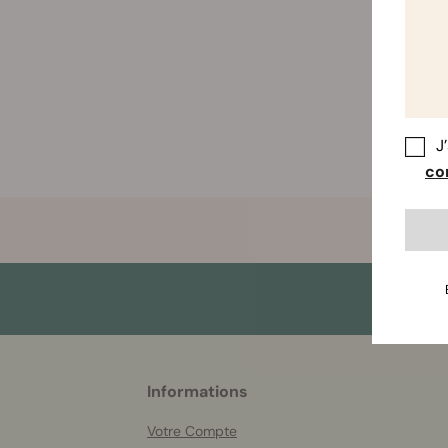
J
con
More
Informations
helpful
info
Votre Compte