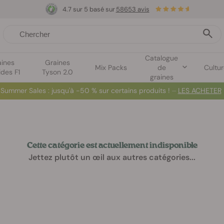
4.7 sur 5 basé sur
58653 avis
Catalogue
aines
Graines
Mix Packs
de
Cultu
ides F1
Tyson 2.0
graines
Summer Sales
: jusqu'à -50 % sur certains produits ! ⏤
LES ACHETER
Cette catégorie est actuellement indisponible
Jettez plutôt un œil aux autres catégories...