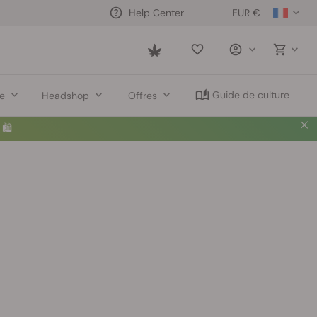
EUR €
Help Center
Saved
items
Guide de culture
re
Headshop
Offres
🛍️