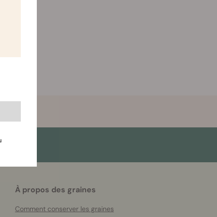
u
À propos des graines
Comment conserver les graines