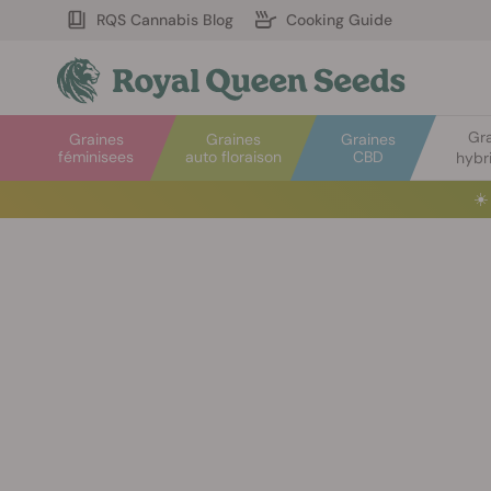
RQS Cannabis Blog
Cooking Guide
Gr
Graines
Graines
Graines
féminisees
auto floraison
CBD
hybr
☀️