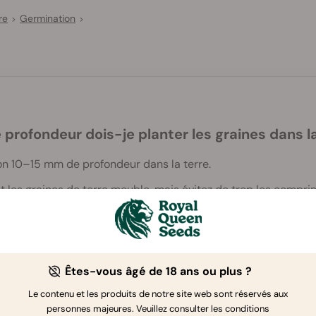
re
Germination
>
>
 profondeur dois-je planter les graines dans l
ron 10–15 mm de profondeur dans la terre.
les graines de terre meuble, mais évitez de trop les comprime
ment sans trop de pression.
Êtes-vous âgé de 18 ans ou plus ?
Le contenu et les produits de notre site web sont réservés aux
personnes majeures. Veuillez consulter les conditions