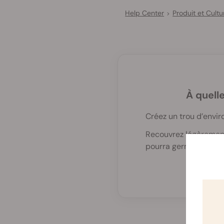
Help Center
Produit et Cultu
>
À quelle
Créez un trou d’envi
Recouvrez légèrement 
pourra germer facile