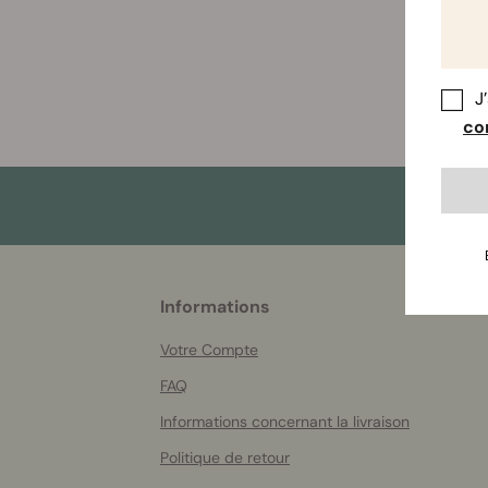
J
con
More
Informations
helpful
info
Votre Compte
FAQ
Informations concernant la livraison
Politique de retour