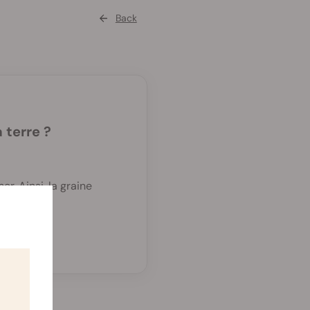
Back
a terre ?
r. Ainsi, la graine