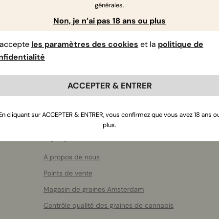
générales.
Si vous avez d'autres questions
,
contactez-nous
Non, je n’ai pas 18 ans ou plus
’accepte
les paramètres des cookies
et la
politique de
fidentialité
ACCEPTER & ENTRER
En cliquant sur ACCEPTER & ENTRER, vous confirmez que vous avez 18 ans o
plus.
A propos de RQS
A propos de nous
Points de vente
Magasin de graines Amsterdam
Contrôle qualité des graines de cannabis