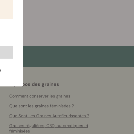
u
À propos des graines
Comment conserver les graines
Que sont les graines féminisées ?
Que Sont Les Graines Autofleurissantes ?
Graines régulières, CBD, automatiques et
féminisées