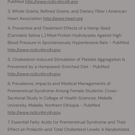
PubMed
http://www.ncbi.nlm.nih.gov
Whole Grains, Refined Grains, and Dietary Fiber | American
Heart Association
http://www.heart.org
Preventive and Treatment Effects of a Hemp Seed
(Cannabis Sativa L.) Meal Protein Hydrolysate Against High
Blood Pressure in Spontaneously Hypertensive Rats - PubMed
http://www.ncbi.nlm.nih.gov
Cholesterol-induced Stimulation of Platelet Aggregation Is
Prevented by a Hempseed-Enriched Diet - PubMed
http://www.ncbi.nlm.nih.gov
Prevalence, Impacts and Medical Managements of
Premenstrual Syndrome Among Female Students: Cross-
Sectional Study in College of Health Sciences, Mekelle
University, Mekelle, Northern Ethiopia - PubMed
http://www.ncbi.nlm.nih.gov
Essential Fatty Acids for Premenstrual Syndrome and Their
Effect on Prolactin and Total Cholesterol Levels: A Randomized,