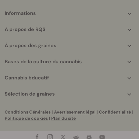
More
Informations
helpful
info
A propos de RQS
À propos des graines
Bases de la culture du cannabis
Cannabis éducatif
Sélection de graines
Conditions Générales
|
Avertissement légal
|
Confidentialité
|
Politique de cookies
|
Plan du site