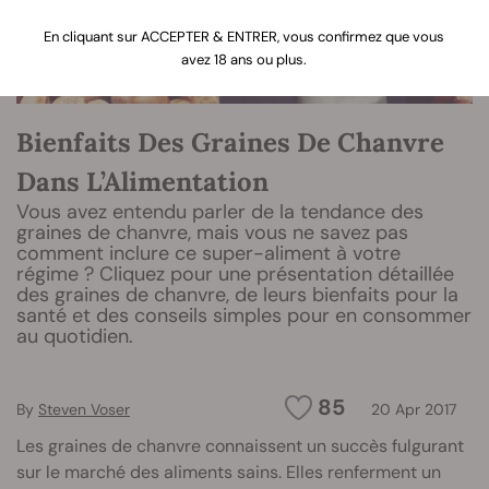
En cliquant sur ACCEPTER & ENTRER, vous confirmez que vous
avez 18 ans ou plus.
Bienfaits Des Graines De Chanvre
Dans L’Alimentation
Vous avez entendu parler de la tendance des
graines de chanvre, mais vous ne savez pas
comment inclure ce super-aliment à votre
régime ? Cliquez pour une présentation détaillée
des graines de chanvre, de leurs bienfaits pour la
santé et des conseils simples pour en consommer
au quotidien.
85
By
Steven Voser
20 Apr 2017
Les graines de chanvre connaissent un succès fulgurant
sur le marché des aliments sains. Elles renferment un