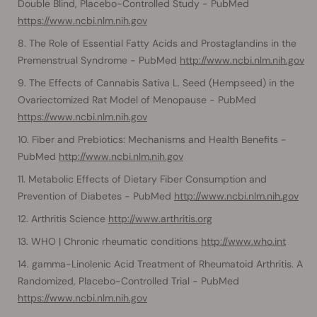
Double Blind, Placebo-Controlled Study - PubMed
https://www.ncbi.nlm.nih.gov
The Role of Essential Fatty Acids and Prostaglandins in the
Premenstrual Syndrome - PubMed
http://www.ncbi.nlm.nih.gov
The Effects of Cannabis Sativa L. Seed (Hempseed) in the
Ovariectomized Rat Model of Menopause - PubMed
https://www.ncbi.nlm.nih.gov
Fiber and Prebiotics: Mechanisms and Health Benefits -
PubMed
http://www.ncbi.nlm.nih.gov
Metabolic Effects of Dietary Fiber Consumption and
Prevention of Diabetes - PubMed
http://www.ncbi.nlm.nih.gov
Arthritis Science
http://www.arthritis.org
WHO | Chronic rheumatic conditions
http://www.who.int
gamma-Linolenic Acid Treatment of Rheumatoid Arthritis. A
Randomized, Placebo-Controlled Trial - PubMed
https://www.ncbi.nlm.nih.gov