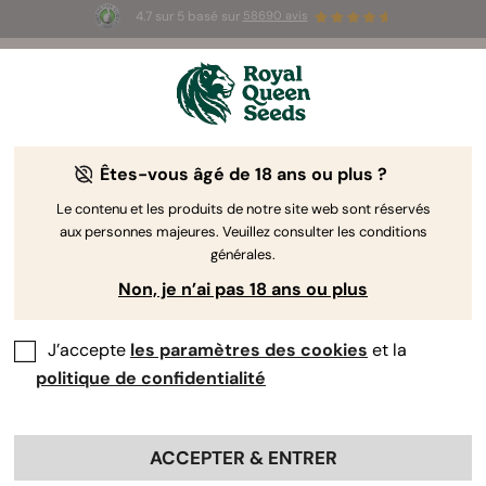
4.7 sur 5 basé sur
58690 avis
🎁
3 graines White Widow Auto
GRATUITES pour les
100 premiers à utiliser le code
AUGUST26 🌿
Êtes-vous âgé de 18 ans ou plus ?
The RQS Blog
Le contenu et les produits de notre site web sont réservés
aux personnes majeures. Veuillez consulter les conditions
Articles Cannabis Lifestyle
Variétés et produits
générales.
Non, je n’ai pas 18 ans ou plus
J’accepte
les paramètres des cookies
et la
politique de confidentialité
ACCEPTER & ENTRER