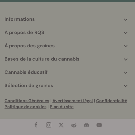
Informations
More
helpful
A propos de RQS
info
À propos des graines
Bases de la culture du cannabis
Cannabis éducatif
Sélection de graines
Conditions Générales
|
Avertissement légal
|
Confidentialité
|
Politique de cookies
|
Plan du site