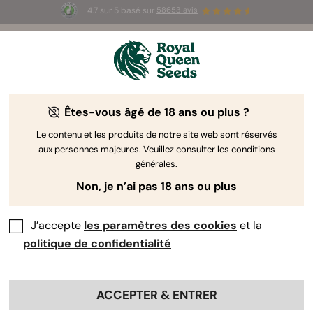
4.7 sur 5 basé sur
58653 avis
☀️ Summer Sales : jusqu'à -50 % sur
certains produits ! ⏤
LES ACHETER
🛍️
Êtes-vous âgé de 18 ans ou plus ?
Le contenu et les produits de notre site web sont réservés
aux personnes majeures. Veuillez consulter les conditions
générales.
Non, je n’ai pas 18 ans ou plus
J’accepte
les paramètres des cookies
et la
politique de confidentialité
ACCEPTER & ENTRER