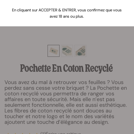
En cliquant sur ACCEPTER & ENTRER, vous confirmez que vous
avez 18 ans ou plus.
Pochette En Coton Recyclé
Vous avez du mal à retrouver vos feuilles ? Vous
perdez sans cesse votre briquet ? La Pochette en
coton recyclé vous permettra de ranger vos
affaires en toute sécurité. Mais elle n’est pas
seulement fonctionnelle, elle est aussi esthétique.
Les fibres de coton recyclé sont douces au
toucher et notre logo et le nom des variétés
ajoutent une touche d’élégance au design.