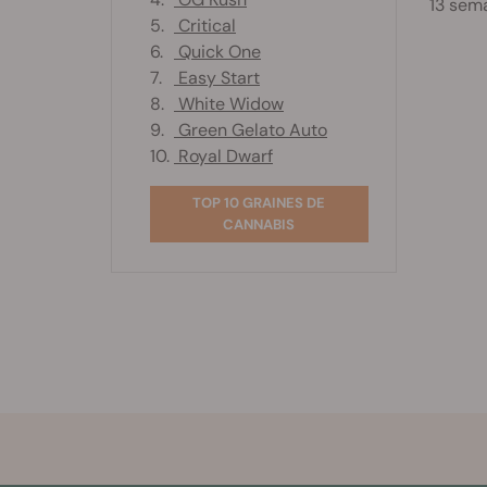
13 sema
5.
Critical
6.
Quick One
7.
Easy Start
8.
White Widow
9.
Green Gelato Auto
10.
Royal Dwarf
TOP 10 GRAINES DE
CANNABIS