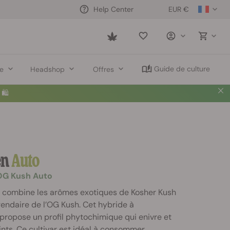
EUR €
Help Center
Saved
items
Guide de culture
re
Headshop
Offres
🛍️
en
Auto
OG Kush Auto
 combine les arômes exotiques de Kosher Kush
égendaire de l’OG Kush. Cet hybride à
propose un profil phytochimique qui enivre et
nts. Ce cultivar est idéal à consommer