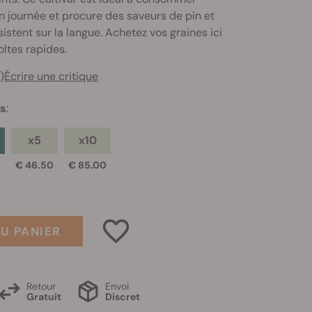
 journée et procure des saveurs de pin et
istent sur la langue. Achetez vos graines ici
oltes rapides.
)
Écrire une critique
es
:
x5
x10
0
€ 46.50
€ 85.00
U PANIER
Retour
Envoi
Gratuit
Discret