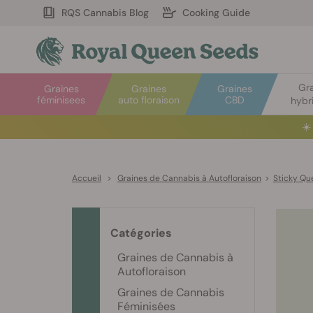
RQS Cannabis Blog
Cooking Guide
Gr
Graines
Graines
Graines
féminisees
auto floraison
CBD
hybr
☀️
Accueil
>
Graines de Cannabis à Autofloraison
>
Sticky Qu
Catégories
Graines de Cannabis à
Autofloraison
Graines de Cannabis
Féminisées