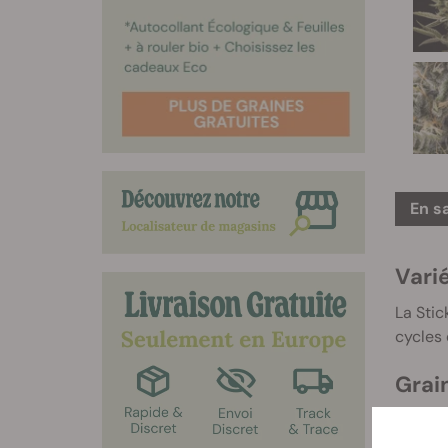
En s
Vari
La Stic
cycles 
Grai
Sticky 
directe