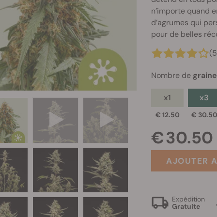
n’importe quand en
d’agrumes qui pers
pour de belles réc
(5
Nombre de
grain
x1
x3
€ 12.50
€ 30.5
€ 30.50
AJOUTER A
Expédition
Gratuite