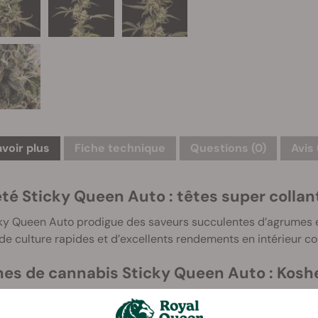
avoir plus
Fiche technique
Questions
(0)
Avis 
été Sticky Queen Auto : têtes super colla
ky Queen Auto prodigue des saveurs succulentes d’agrumes et 
de culture rapides et d’excellents rendements en intérieur c
nes de cannabis Sticky Queen Auto : Kosh
Queen Auto est devenu un cultivar à autofloraison fiable et p
 de la Kosher Kush et de l’OG Kush. La première a remporté la