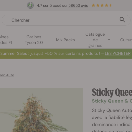
4.7 sur 5 basé sur
58653 avis
Catalogue
aines
Graines
Mix Packs
de
Cultu
ides F1
Tyson 2.0
graines
Summer Sales
: jusqu'à -50 % sur certains produits ! ⏤
LES ACHETER
een Auto
Sticky Que
Sticky Queen & 
Sticky Queen Auto
avec la fiabilité l
dominance indica 
détend en tous poi