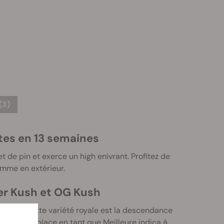
(3)
ntes en 13 semaines
de pin et exerce un high enivrant. Profitez de
omme en extérieur.
er Kush et OG Kush
uissant. Cette variété royale est la descendance
 première place en tant que Meilleure indica à