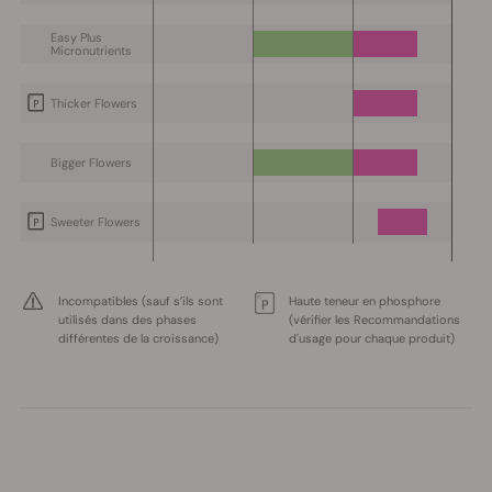
Easy Plus
Micronutrients
Thicker Flowers
Bigger Flowers
Sweeter Flowers
Incompatibles (sauf s’ils sont
Haute teneur en phosphore
utilisés dans des phases
(vérifier les Recommandations
différentes de la croissance)
d'usage pour chaque produit)