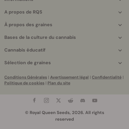
More
helpful
A propos de RQS
info
À propos des graines
Bases de la culture du cannabis
Cannabis éducatif
Sélection de graines
Conditions Générales
|
Avertissement légal
|
Confidentialité
|
Politique de cookies
|
Plan du site
© Royal Queen Seeds, 2026. All rights
reserved