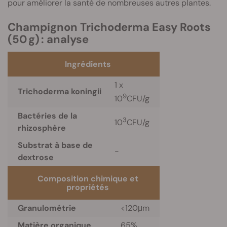
pour améliorer la santé de nombreuses autres plantes.
Champignon Trichoderma Easy Roots
(50 g) : analyse
Ingrédients
1 x
Trichoderma koningii
9
10
CFU/g
Bactéries de la
3
10
CFU/g
rhizosphère
Substrat à base de
-
dextrose
Composition chimique et
propriétés
Granulométrie
<120μm
Matière organique
65%