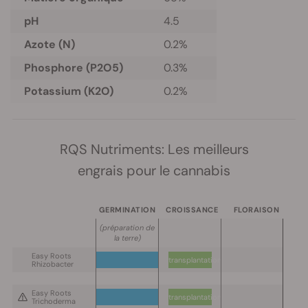
pH
4.5
Azote (N)
0.2%
Phosphore (P2O5)
0.3%
Potassium (K2O)
0.2%
RQS Nutriments: Les meilleurs
engrais pour le cannabis
GERMINATION
CROISSANCE
FLORAISON
(préparation de
la terre)
Easy Roots
transplantation
Rhizobacter
Easy Roots
transplantation
Trichoderma