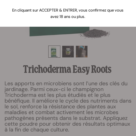
En cliquant sur ACCEPTER & ENTRER, vous confirmez que vous
avez 18 ans ou plus.
Trichoderma Easy Roots
Les apports en microbiens sont l’une des clés du
jardinage. Parmi ceux-ci le champignon
Trichoderma est les plus étudiés et le plus
bénéfique. Il améliore le cycle des nutriments dans
le sol, renforce la résistance des plantes aux
maladies et combat activement les microbes
pathogènes présents dans le substrat. Appliquez
cette poudre pour obtenir des résultats optimaux
à la fin de chaque culture.