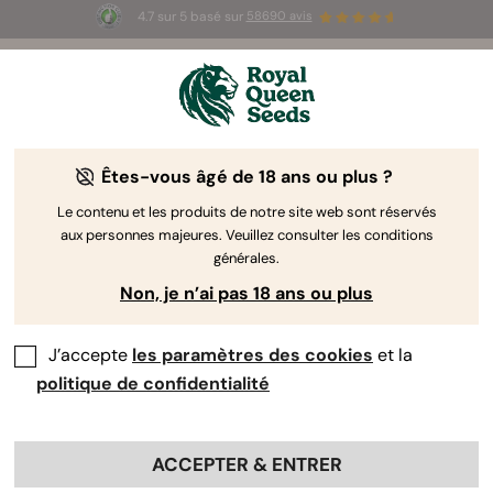
4.7 sur 5 basé sur
58690 avis
☀️ Summer Sales : jusqu'à -50 % sur
certains produits ! ⏤
LES ACHETER
🛍️
Êtes-vous âgé de 18 ans ou plus ?
Le contenu et les produits de notre site web sont réservés
aux personnes majeures. Veuillez consulter les conditions
générales.
Non, je n’ai pas 18 ans ou plus
J’accepte
les paramètres des cookies
et la
politique de confidentialité
ACCEPTER & ENTRER