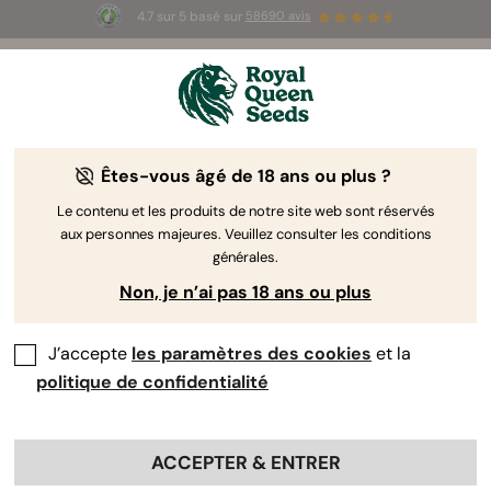
4.7 sur 5 basé sur
58690 avis
🎁
3 graines White Widow Auto
GRATUITES pour les
100 premiers à utiliser le code
AUGUST26 🌿
Êtes-vous âgé de 18 ans ou plus ?
Le contenu et les produits de notre site web sont réservés
aux personnes majeures. Veuillez consulter les conditions
générales.
Non, je n’ai pas 18 ans ou plus
J’accepte
les paramètres des cookies
et la
politique de confidentialité
ACCEPTER & ENTRER