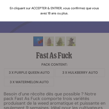
En cliquant sur ACCEPTER & ENTRER, vous confirmez que vous
avez 18 ans ou plus.
Fast As Fuck
PACK CONTENT:
3 X PURPLE QUEEN AUTO
3 X HULKBERRY AUTO
3 X WATERMELON AUTO
Besoin d’une récolte dès que possible ? Notre
pack Fast As Fuck comporte trois variétés
produisant de la weed aromatique et puissante en
seulement 9 semaines. Idéal pour les cultivateurs