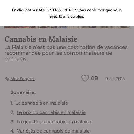
En cliquant sur ACCEPTER & ENTRER, vous confirmez que vous
avez 18 ans ou plus.
Cannabis en Malaisie
La Malaisie n’est pas une destination de vacances
recommandée pour les consommateurs de
cannabis.
49
By
Max Sargent
9 Jul 2015
Sommaire:
Le cannabis en malaisie
Le prix du cannabis en malaisie
La qualité du cannabis en malaisie
Variétés de cannabis de malaisie