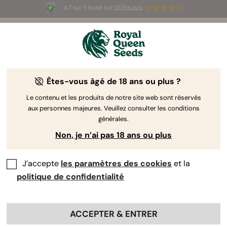
4.7 sur 5 basé sur
58744 avis
🎁
3 graines White Widow Auto
GRATUITES pour les
100 premiers à utiliser le code
AUGUST26 🌿
Êtes-vous âgé de 18 ans ou plus ?
The RQS Blog
Le contenu et les produits de notre site web sont réservés
aux personnes majeures. Veuillez consulter les conditions
Articles Cannabis Lifestyle
Variétés et produits
générales.
Non, je n’ai pas 18 ans ou plus
J’accepte
les paramètres des cookies
et la
politique de confidentialité
ACCEPTER & ENTRER