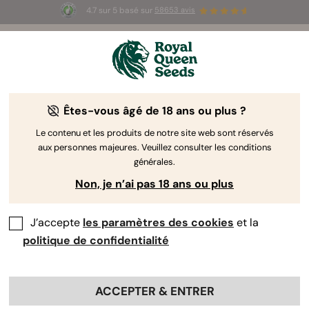
4.7 sur 5 basé sur
58653 avis
☀️ Summer Sales : jusqu'à -50 % sur
certains produits ! ⏤
LES ACHETER
🛍️
Êtes-vous âgé de 18 ans ou plus ?
The RQS Blog
Le contenu et les produits de notre site web sont réservés
aux personnes majeures. Veuillez consulter les conditions
Articles Cannabis Lifestyle
Variétés et produits
générales.
Non, je n’ai pas 18 ans ou plus
J’accepte
les paramètres des cookies
et la
politique de confidentialité
ACCEPTER & ENTRER