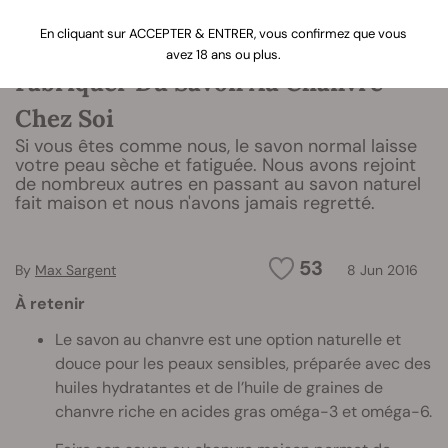
En cliquant sur ACCEPTER & ENTRER, vous confirmez que vous
avez 18 ans ou plus.
Fabriquer Du Savon Au Chanvre
Chez Soi
Si vous êtes comme nous, le savon normal laisse
votre peau sèche et fatiguée. Nous avons rejoint
de nombreux autres en passant au savon naturel
fait maison et nous n'avons jamais regretté.
53
By
Max Sargent
8 Jun 2016
À retenir
Le savon au chanvre est une option naturelle et
douce pour les peaux sensibles, préparée avec des
huiles hydratantes et de l’huile de graines de
chanvre riche en acides gras oméga-3 et oméga-6.