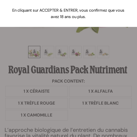
En cliquant sur ACCEPTER & ENTRER, vous confirmez que vous
avez 18 ans ou plus.
Royal Guardians Pack Nutriment
PACK CONTENT:
1 X CÉRAISTE
1 X ALFALFA
1 X TRÈFLE ROUGE
1 X TRÈFLE BLANC
1 X CAMOMILLE
L’approche biologique de l’entretien du cannabis
favorise la vitalité naturel du plant. De nombreux