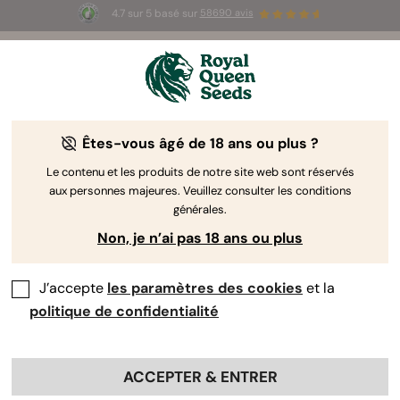
4.7 sur 5 basé sur
58690 avis
🎁
3 graines White Widow Auto
GRATUITES pour les
100 premiers à utiliser le code
AUGUST26 🌿
Êtes-vous âgé de 18 ans ou plus ?
Le contenu et les produits de notre site web sont réservés
aux personnes majeures. Veuillez consulter les conditions
générales.
Non, je n’ai pas 18 ans ou plus
J’accepte
les paramètres des cookies
et la
politique de confidentialité
ACCEPTER & ENTRER