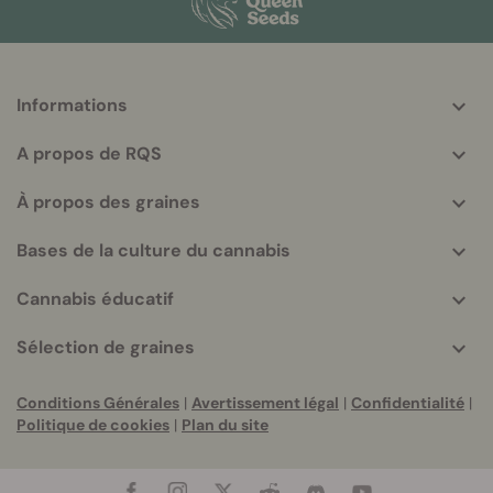
Informations
More
helpful
A propos de RQS
info
À propos des graines
Bases de la culture du cannabis
Cannabis éducatif
Sélection de graines
Conditions Générales
|
Avertissement légal
|
Confidentialité
|
Politique de cookies
|
Plan du site