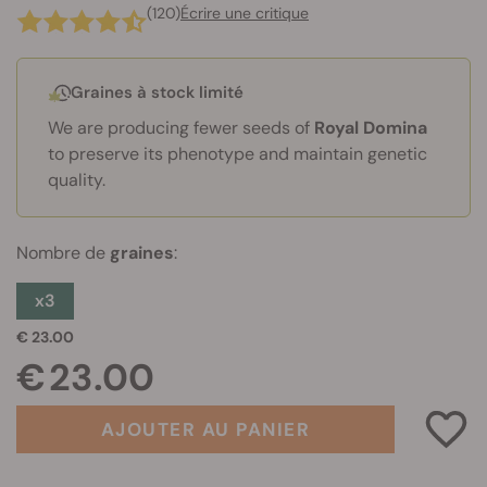
(120)
Écrire une critique
Graines à stock limité
We are producing fewer seeds of
Royal Domina
to preserve its phenotype and maintain genetic
quality.
Nombre de
graines
:
x3
€ 23.00
€ 23.00
AJOUTER AU PANIER