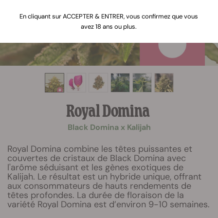
En cliquant sur ACCEPTER & ENTRER, vous confirmez que vous
avez 18 ans ou plus.
Royal Domina
Black Domina x Kalijah
Royal Domina combine les têtes puissantes et
couvertes de cristaux de Black Domina avec
l'arôme séduisant et les gènes exotiques de
Kalijah. Le résultat est un hybride unique, offrant
aux consommateurs de hauts rendements de
têtes profondes. La durée de floraison de la
variété Royal Domina est d’environ 9-10 semaines.