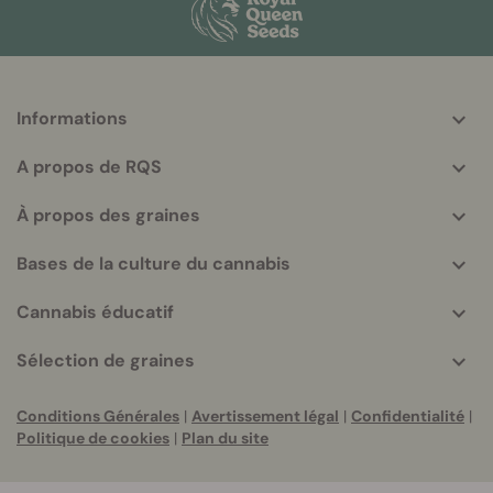
Informations
More
helpful
A propos de RQS
info
À propos des graines
Bases de la culture du cannabis
Cannabis éducatif
Sélection de graines
Conditions Générales
|
Avertissement légal
|
Confidentialité
|
Politique de cookies
|
Plan du site