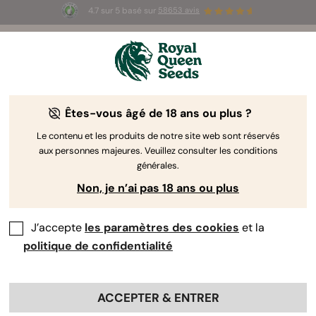
4.7 sur 5 basé sur
58653 avis
☀️ Summer Sales : jusqu'à -50 % sur
certains produits ! ⏤
LES ACHETER
🛍️
Êtes-vous âgé de 18 ans ou plus ?
Le contenu et les produits de notre site web sont réservés
aux personnes majeures. Veuillez consulter les conditions
générales.
Non, je n’ai pas 18 ans ou plus
J’accepte
les paramètres des cookies
et la
politique de confidentialité
ACCEPTER & ENTRER