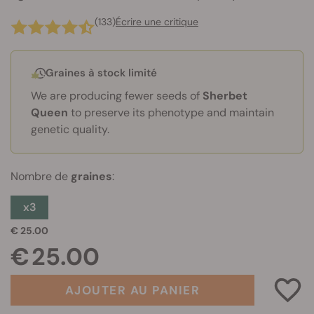
(133)
Écrire une critique
Graines à stock limité
We are producing fewer seeds of
Sherbet
Queen
to preserve its phenotype and maintain
genetic quality.
Nombre de
graines
:
x3
€ 25.00
€ 25.00
AJOUTER AU PANIER