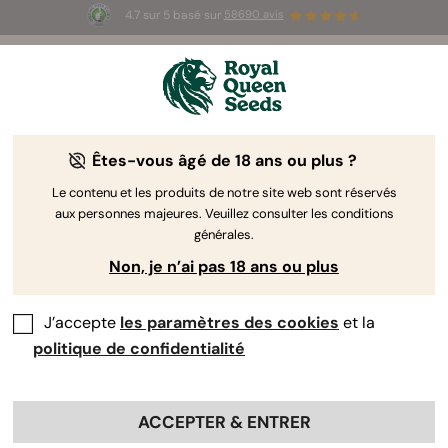
4.7 sur 5 basé sur
58690 avis
🎁
3 graines White Widow Auto
GRATUITES pour les
100 premiers à utiliser le code
AUGUST26 🌿
Êtes-vous âgé de 18 ans ou plus ?
Le contenu et les produits de notre site web sont réservés
aux personnes majeures. Veuillez consulter les conditions
générales.
Non, je n’ai pas 18 ans ou plus
J’accepte
les paramètres des cookies
et la
politique de confidentialité
ACCEPTER & ENTRER