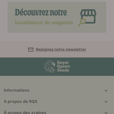
Rejoignez notre newsletter
Informations
More
helpful
A propos de RQS
info
À propos des graines