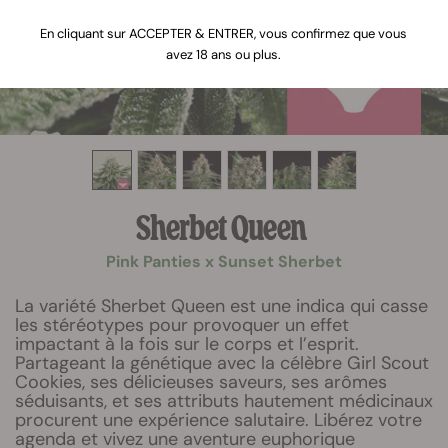
En cliquant sur ACCEPTER & ENTRER, vous confirmez que vous
avez 18 ans ou plus.
Sherbet Queen
Pink Panties x Sunset Sherbet
La variété Sherbet Queen est une indica qui casse
les stéréotypes pour provoquer un effet
impactant à la fois sur le corps et l’esprit.
Partageant la génétique avec la célèbre Girl Scout
Cookies, ses délicieuses saveurs, ses arômes
séduisants, et ses attributs hautement médicinaux
procurent une expérience salutaire. Libérez votre
agenda et vivez une aventure euphorique