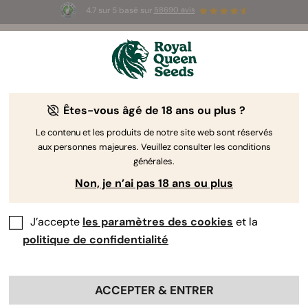
4.7 sur 5 basé sur
58690 avis
☀️ Summer Sales : jusqu'à -50 % sur
certains produits ! ⏤
LES ACHETER
🛍️
Êtes-vous âgé de 18 ans ou plus ?
Le contenu et les produits de notre site web sont réservés
aux personnes majeures. Veuillez consulter les conditions
générales.
Non, je n’ai pas 18 ans ou plus
J’accepte
les paramètres des cookies
et la
politique de confidentialité
ACCEPTER & ENTRER