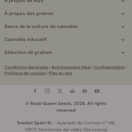
A propos de RQS
info
À propos des graines
Bases de la culture du cannabis
Cannabis éducatif
Sélection de graines
Conditions Générales
|
Avertissement légal
|
Confidentialité
|
Politique de cookies
|
Plan du site
© Royal Queen Seeds, 2026. All rights
reserved
Snorkel Spain SL
- Apartado de Correos nº 146,
08170 Montornès del Vallès (Barcelona)