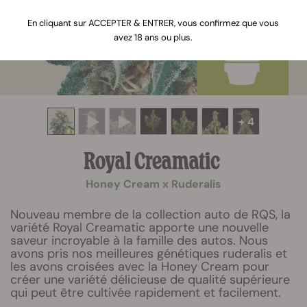
En cliquant sur ACCEPTER & ENTRER, vous confirmez que vous
avez 18 ans ou plus.
+ 4
Royal Creamatic
Honey Cream x Ruderalis
Nouveau membre de la collection auto de RQS, la
variété Royal Creamatic apporte une nouvelle
saveur incroyable à la famille des autos. Nous
avons pris nos meilleures génétiques ruderalis et
les avons croisées avec la Honey Cream pour
créer une variété délicieuse de qualité supérieure
qui peut être cultivée rapidement et facilement.