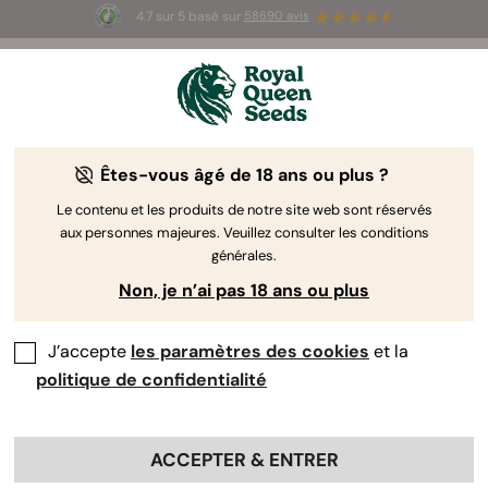
4.7 sur 5 basé sur
58690 avis
🎁
3 graines White Widow Auto
GRATUITES pour les
100 premiers à utiliser le code
AUGUST26 🌿
Êtes-vous âgé de 18 ans ou plus ?
The RQS Blog
Le contenu et les produits de notre site web sont réservés
aux personnes majeures. Veuillez consulter les conditions
Articles Cannabis Lifestyle
Variétés et produits
générales.
Non, je n’ai pas 18 ans ou plus
J’accepte
les paramètres des cookies
et la
politique de confidentialité
ACCEPTER & ENTRER