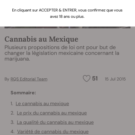
En cliquant sur ACCEPTER & ENTRER, vous confirmez que vous
avez 18 ans ou plus.
Cannabis au Mexique
Plusieurs propositions de loi ont pour but de
changer la législation mexicaine concernant la
marijuana.
51
By
RQS Editorial Team
15 Jul 2015
Sommaire:
Le cannabis au mexique
Le prix du cannabis au mexique
La qualité du cannabis au mexique
Variété de cannabis du mexique