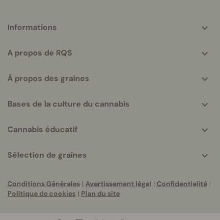
More
Informations
helpful
info
A propos de RQS
À propos des graines
Bases de la culture du cannabis
Cannabis éducatif
Sélection de graines
Conditions Générales
|
Avertissement légal
|
Confidentialité
|
Politique de cookies
|
Plan du site