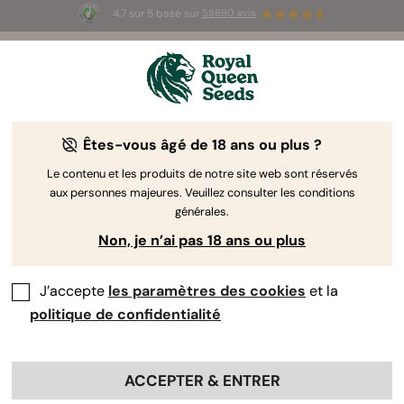
4.7 sur 5 basé sur
58690 avis
☀️ Summer Sales : jusqu'à -50 % sur
certains produits ! ⏤
LES ACHETER
🛍️
Granddaddy Purple Auto: rapport de
Êtes-vous âgé de 18 ans ou plus ?
culture semaine par semaine
Le contenu et les produits de notre site web sont réservés
aux personnes majeures. Veuillez consulter les conditions
générales.
Non, je n’ai pas 18 ans ou plus
J’accepte
les paramètres des cookies
et la
politique de confidentialité
ACCEPTER & ENTRER