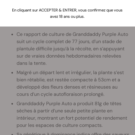
En cliquant sur ACCEPTER & ENTRER, vous confirmez que vous
avez 18 ans ou plus.
À retenir
Ce rapport de culture de Granddaddy Purple Auto
suit un cycle complet de 77 jours, d’un stade de
plantule difficile jusqu’à la récolte, en s’appuyant
sur de vraies données hebdomadaires relevées
dans la tente.
Malgré un départ lent et irrégulier, la plante s’est
bien rétablie, est restée compacte à 53cm et a
développé des fleurs denses et résineuses au
cours d’un cycle autofloraison prolongé.
Granddaddy Purple Auto a produit 81g de têtes
sèches à partir d’une seule petite plante en
intérieur, montrant un fort potentiel de rendement
pour les espaces de culture compacts.
Sa génétique à dominance indica offre des saveurs