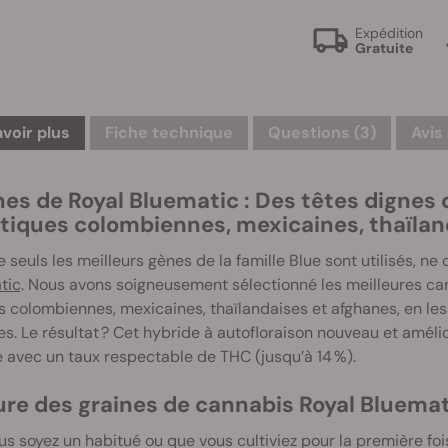
Expédition
Gratuite
avoir plus
Fiche technique
Questions
(3)
Avis
es de Royal Bluematic : Des têtes dignes d
tiques colombiennes, mexicaines, thaïlan
 seuls les meilleurs gènes de la famille Blue sont utilisés, ne
tic
. Nous avons soigneusement sélectionné les meilleures ca
s colombiennes, mexicaines, thaïlandaises et afghanes, en l
es. Le résultat ? Cet hybride à autofloraison nouveau et améli
e avec un taux respectable de THC (jusqu’à 14 %).
ure des graines de cannabis Royal Bluemat
s soyez un habitué ou que vous cultiviez pour la première fois