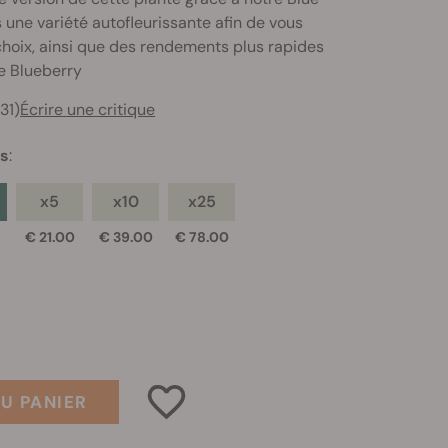
 une variété autofleurissante afin de vous
hoix, ainsi que des rendements plus rapides
e Blueberry
31)
Écrire une critique
es
:
x5
x10
x25
€ 21.00
€ 39.00
€ 78.00
U PANIER