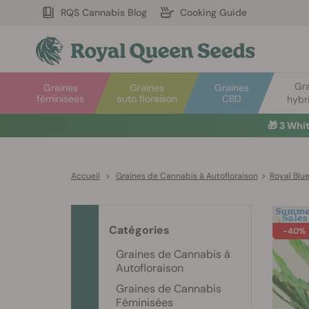
RQS Cannabis Blog
Cooking Guide
Gr
Graines
Graines
Graines
féminisees
auto floraison
CBD
hybr
🎁
3 Whi
Accueil
>
Graines de Cannabis à Autofloraison
>
Royal Blu
Catégories
-40%
Graines de Cannabis à
Autofloraison
Graines de Cannabis
Féminisées