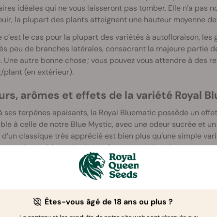
ires idéales qui ne vous laisseront pas tomber. Elle n’a pas
uir, la plupart des plants atteignent une hauteur moyenne d
’est le cas pour la plupart des variétés à autofloraison, les
ès peu de branches latérales, consacrant la majeure partie de
. Une autre bonne chose ; vous pouvez vous attendre à des re
g/plant (en extérieur).
rs, arômes et effets de la variété Royal B
 ses terpènes apaisants, la Royal Bluematic possède un effet 
le à celle de notre Blue Mystic, avec une odeur sucrée et un 
 d’un classique très apprécié est bien plus qu’une simple varia
s voudrez cultiver, récolter et fumer toute l’année.
Êtes-vous âgé de 18 ans ou plus ?