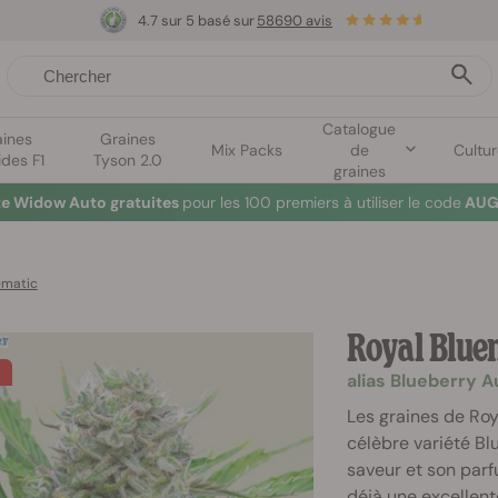
4.7 sur 5 basé sur
58690 avis
Catalogue
aines
Graines
Mix Packs
de
Cultu
ides F1
Tyson 2.0
graines
te Widow Auto gratuites
pour les 100 premiers à utiliser le code
AUG
ematic
Royal Blue
alias Blueberry A
Les graines de Roy
célèbre variété Bl
saveur et son parf
déjà une excellent