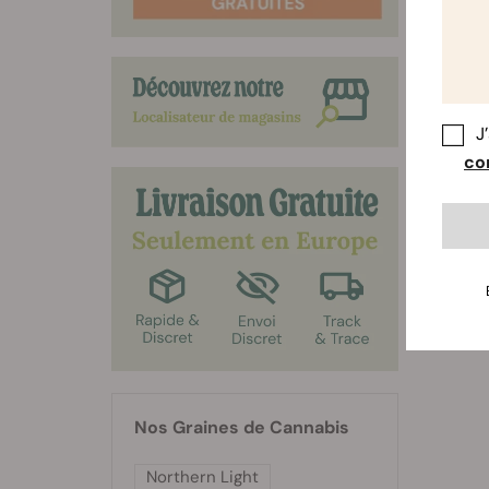
J
con
Nos Graines de Cannabis
Northern Light