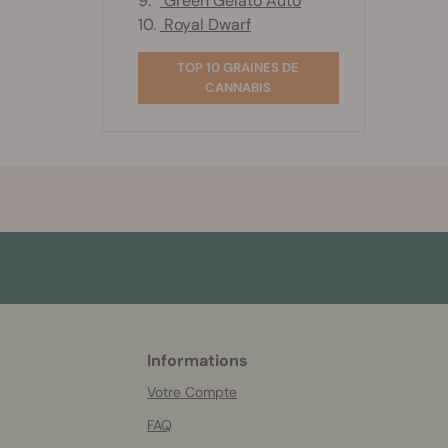
9.
Green Gelato Auto
10.
Royal Dwarf
TOP 10 GRAINES DE
CANNABIS
Informations
More
helpful
Votre Compte
info
FAQ