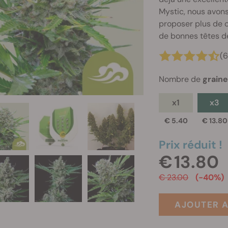
Mystic, nous avons
proposer plus de c
de bonnes têtes d
(6
Nombre de
grain
x1
x3
€ 5.40
€ 13.80
Prix réduit !
€ 13.80
€ 23.00
(-40%)
AJOUTER A