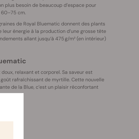
 non plus besoin de beaucoup d’espace pour
e 60–75 cm.
 graines de Royal Bluematic donnent des plants
 leur énergie à la production d’une grosse tête
ndements allant jusqu’à 475 g/m² (en intérieur)
luematic
doux, relaxant et corporel. Sa saveur est
goût rafraîchissant de myrtille. Cette nouvelle
nte de la Blue, c’est un plaisir réconfortant