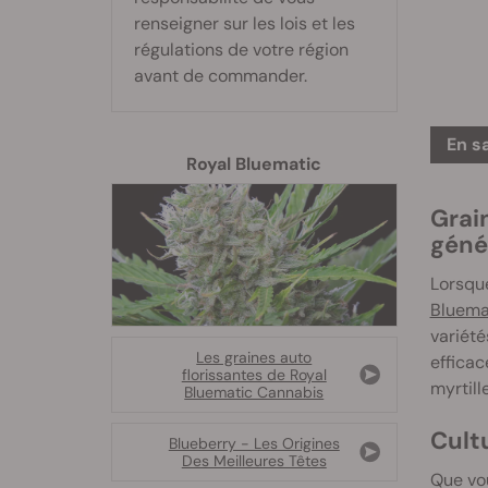
renseigner sur les lois et les
régulations de votre région
avant de commander.
En s
Royal Bluematic
Grain
géné
Lorsque
Bluema
variété
Les graines auto
efficac
florissantes de Royal
myrtill
Bluematic Cannabis
Cult
Blueberry - Les Origines
Des Meilleures Têtes
Que vou