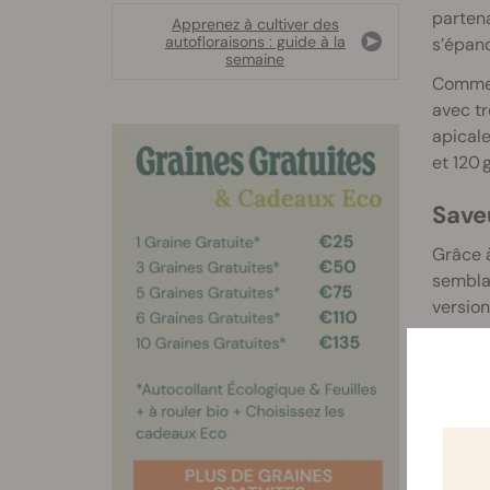
partena
Apprenez à cultiver des
autofloraisons : guide à la
s’épano
semaine
Comme c
avec tr
apicale
et 120 
Saveu
Grâce à
semblab
version
que vou