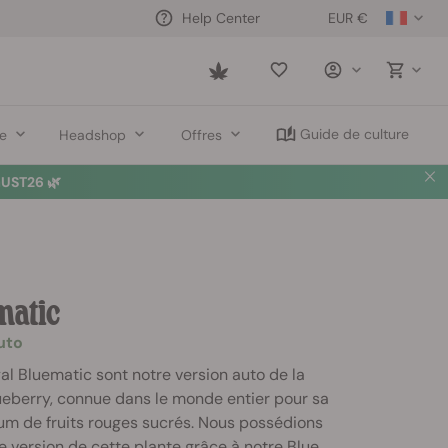
EUR €
Help Center
Saved
items
Guide de culture
re
Headshop
Offres
UST26 🌿
matic
uto
al Bluematic sont notre version auto de la
ueberry, connue dans le monde entier pour sa
um de fruits rouges sucrés. Nous possédions
e version de cette plante grâce à notre Blue