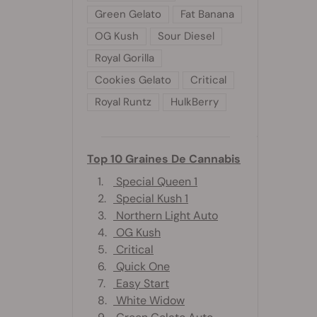
Green Gelato
Fat Banana
OG Kush
Sour Diesel
Royal Gorilla
Cookies Gelato
Critical
Royal Runtz
HulkBerry
Top 10 Graines De Cannabis
1.
Special Queen 1
2.
Special Kush 1
3.
Northern Light Auto
4.
OG Kush
5.
Critical
6.
Quick One
7.
Easy Start
8.
White Widow