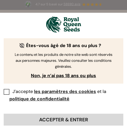
4.7 sur 5 basé sur
58690 avis
🎁
3 graines White Widow Auto
GRATUITES pour les
100 premiers à utiliser le code
AUGUST26 🌿
Êtes-vous âgé de 18 ans ou plus ?
The RQS Blog
Le contenu et les produits de notre site web sont réservés
aux personnes majeures. Veuillez consulter les conditions
Articles Cannabis Lifestyle
Variétés et produits
générales.
Non, je n’ai pas 18 ans ou plus
J’accepte
les paramètres des cookies
et la
politique de confidentialité
ACCEPTER & ENTRER