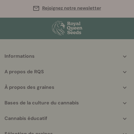
Rejoignez notre newsletter
More
Informations
helpful
info
A propos de RQS
À propos des graines
Bases de la culture du cannabis
Cannabis éducatif
Sélection de graines