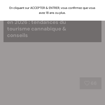
18
Meilleurs pays où
En cliquant sur ACCEPTER & ENTRER, vous confirmez que vous
avez 18 ans ou plus.
consommer du cannabis
en 2026 : tendances du
tourisme cannabique &
conseils
66