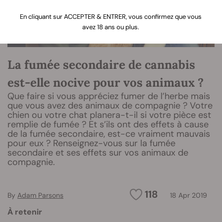
En cliquant sur ACCEPTER & ENTRER, vous confirmez que vous
avez 18 ans ou plus.
La fumée secondaire de cannabis
est-elle nocive pour vos animaux ?
Que faire si vous appréciez fumer de l’herbe mais
que vous avez des animaux de compagnie ? Votre
chien ou votre chat planera-t-il si votre pièce est
remplie de fumée ? Et s’ils ont des effets à cause
de la fumée secondaire, est-ce vraiment mauvais
pour eux ? Renseignez-vous sur la fumée
secondaire et ses effets sur vos animaux de
compagnie.
118
By
Adam Parsons
18 Apr 2019
À retenir