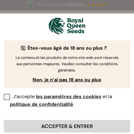
4.7 sur 5 basé sur
58690 avis
☀️ Summer Sales : jusqu'à -50 % sur
certains produits ! ⏤
LES ACHETER
🛍️
Êtes-vous âgé de 18 ans ou plus ?
The RQS Blog
Le contenu et les produits de notre site web sont réservés
aux personnes majeures. Veuillez consulter les conditions
Articles Cannabis Lifestyle
Variétés et produits
générales.
Non, je n’ai pas 18 ans ou plus
J’accepte
les paramètres des cookies
et la
politique de confidentialité
ACCEPTER & ENTRER