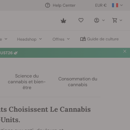
EUR €
Help Center
Saved
items
Guide de culture
re
Headshop
Offres
UST26 🌿
Science du
Consommation du
cannabis et bien-
cannabis
être
nts Choisissent Le Cannabis
Units.