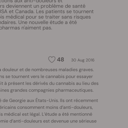
tions aux anti-douleurs et
rs deviennent un problème de santé
USA et Canada. Les patients se tournent
is médical pour se traiter sans risques
ndaires. Une nouvelle étude a été
 pharmas n'aiment pas.
48
30 Aug 2016
a douleur et de nombreuses maladies graves.
ns se tournent vers le cannabis pour essayer
it à présent les dérivés du cannabis au lieu des
taines grandes compagnies pharmaceutiques.
é de Georgie aux États-Unis. Ils ont récemment
Américains consomment moins d’anti-douleurs,
s médical est légal. L’étude a été mentionné
démie d’anti-douleurs est devenue une sérieuse