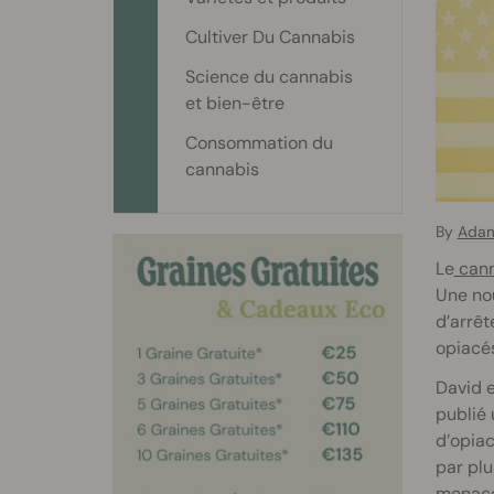
Cultiver Du Cannabis
Science du cannabis
et bien-être
Consommation du
cannabis
By
Adam
Le
cann
Une nou
d’arrêt
opiacé
David e
publié 
d’opiac
par plu
menace