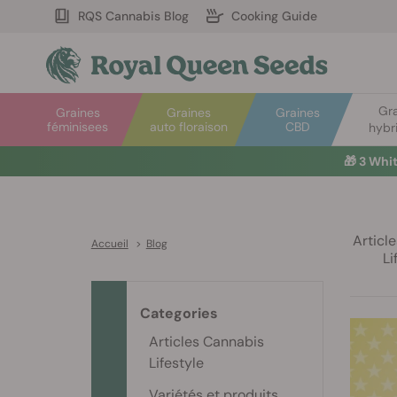
RQS Cannabis Blog
Cooking Guide
Gr
Graines
Graines
Graines
féminisees
auto floraison
CBD
hybr
🎁
3 Whi
Articl
Accueil
>
Blog
Li
Categories
Articles Cannabis
Lifestyle
Variétés et produits