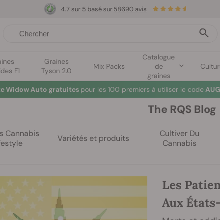
4.7 sur 5 basé sur
58690 avis
Catalogue
aines
Graines
Mix Packs
de
Cultu
ides F1
Tyson 2.0
graines
te Widow Auto gratuites
pour les 100 premiers à utiliser le code
AUG
The RQS Blog
es Cannabis
Cultiver Du
Variétés et produits
festyle
Cannabis
Les Patie
Aux États-