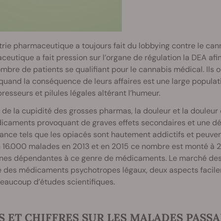
trie pharmaceutique a toujours fait du lobbying contre le ca
eutique a fait pression sur l’organe de régulation la DEA afi
ombre de patients se qualifiant pour le cannabis médical. Ils o
and la conséquence de leurs affaires est une large populati
resseurs et pilules légales altérant l’humeur.
 de la cupidité des grosses pharmas, la douleur et la douleur ch
icaments provoquant de graves effets secondaires et une dé
nce tels que les opiacés sont hautement addictifs et peuvent 
 16.000 malades en 2013 et en 2015 ce nombre est monté à 2
nes dépendantes à ce genre de médicaments. Le marché des a
 des médicaments psychotropes légaux, deux aspects facilem
eaucoup d’études scientifiques.
S ET CHIFFRES SUR LES MALADES PASS