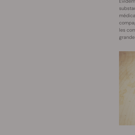
Évidemm
substan
médical
compagn
les com
grande