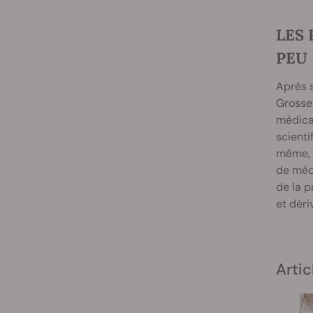
LES
PEU
Après s
Grosses
médicam
scienti
même, e
de médi
de la p
et déri
Artic