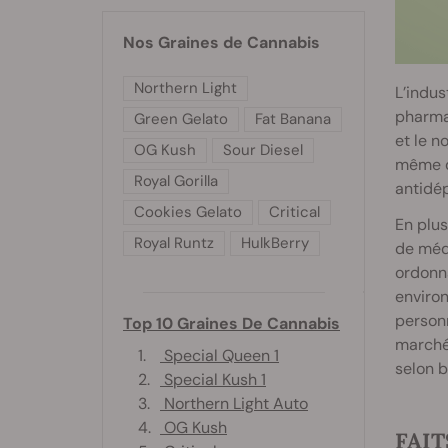
Nos Graines de Cannabis
Northern Light
L’indus
pharmac
Green Gelato
Fat Banana
et le n
OG Kush
Sour Diesel
même qu
Royal Gorilla
antidép
Cookies Gelato
Critical
En plus
Royal Runtz
HulkBerry
de méd
ordonna
environ
person
Top 10 Graines De Cannabis
marché
1.
Special Queen 1
selon b
2.
Special Kush 1
3.
Northern Light Auto
4.
OG Kush
FAIT