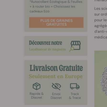
Les sci
sur or
pour le
agrégée
d’anti
médica