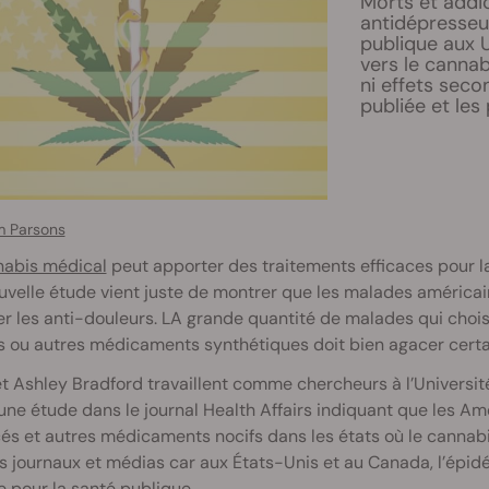
Morts et addic
antidépresseu
publique aux 
vers le cannab
ni effets seco
publiée et les
 Parsons
abis médical
peut apporter des traitements efficaces pour l
velle étude vient juste de montrer que les malades américai
er les anti-douleurs. LA grande quantité de malades qui chois
s ou autres médicaments synthétiques doit bien agacer cer
t Ashley Bradford travaillent comme chercheurs à l’Universit
une étude dans le journal Health Affairs indiquant que les 
és et autres médicaments nocifs dans les états où le cannabi
s journaux et médias car aux États-Unis et au Canada, l’épi
 pour la santé publique.