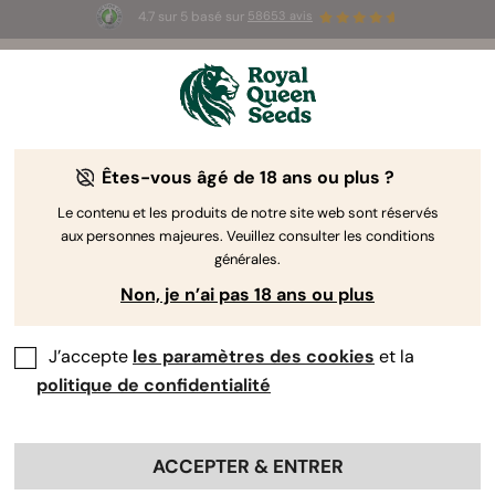
4.7 sur 5 basé sur
58653 avis
☀️ Summer Sales : jusqu'à -50 % sur
certains produits ! ⏤
LES ACHETER
🛍️
Êtes-vous âgé de 18 ans ou plus ?
Le contenu et les produits de notre site web sont réservés
aux personnes majeures. Veuillez consulter les conditions
générales.
Non, je n’ai pas 18 ans ou plus
J’accepte
les paramètres des cookies
et la
politique de confidentialité
ACCEPTER & ENTRER