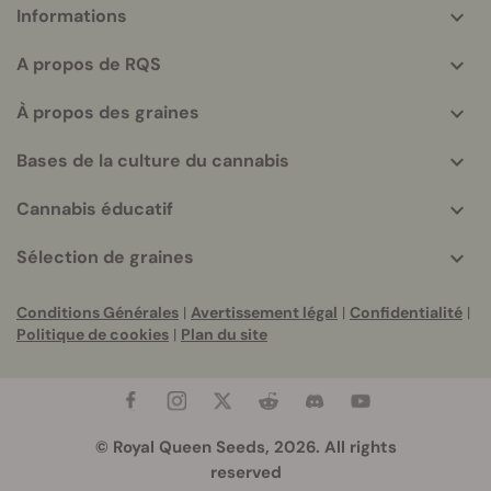
Informations
More
helpful
A propos de RQS
info
À propos des graines
Bases de la culture du cannabis
Cannabis éducatif
Sélection de graines
Conditions Générales
|
Avertissement légal
|
Confidentialité
|
Politique de cookies
|
Plan du site
© Royal Queen Seeds, 2026. All rights
reserved