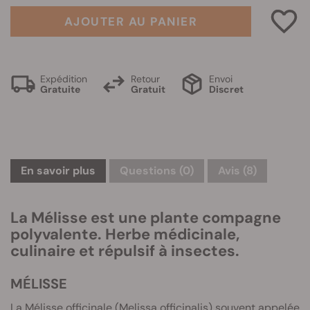
AJOUTER AU PANIER
Expédition
Retour
Envoi
Gratuite
Gratuit
Discret
En savoir plus
Questions
(0)
Avis (8)
La Mélisse est une plante compagne
polyvalente. Herbe médicinale,
culinaire et répulsif à insectes.
MÉLISSE
La Mélisse officinale (Melissa officinalis) souvent appelée