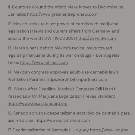
Countries Around the World Make Moves to Decriminalize
Cannabis
https://www.greenentrepreneur.com
Mexico seeks to blunt power of cartels with marijuana
legalization | News and current affairs from Germany and
around the world | DW | 19.03.2021
https://www.dw.com
Here's what's behind Mexico's radical move toward
legalizing marijuana during its war on drugs - Los Angeles
Times
https://www.latimes.com
Mexican congress approves adult-use cannabis law |
Prohibition Partners
https://prohibitionpartners.com
Weeks After Deadline, Mexico’s Congress Still Hasn’t
Passed Law On Marijuana Legalization | Texas Standard
https://www.texasstandard.org
Senado aprueba despenalizar autocultivo de cannabis para
uso medicinal
https://www.ultimahora.com
Decriminalization of Narcotics: Uruguay
https://www.loc.gov