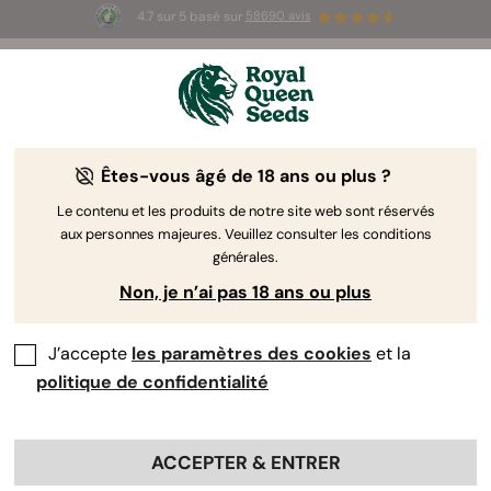
4.7 sur 5 basé sur
58690 avis
☀️ Summer Sales : jusqu'à -50 % sur
certains produits ! ⏤
LES ACHETER
🛍️
Êtes-vous âgé de 18 ans ou plus ?
The RQS Blog
Le contenu et les produits de notre site web sont réservés
aux personnes majeures. Veuillez consulter les conditions
Articles Cannabis Lifestyle
Variétés et produits
générales.
Non, je n’ai pas 18 ans ou plus
J’accepte
les paramètres des cookies
et la
politique de confidentialité
ACCEPTER & ENTRER