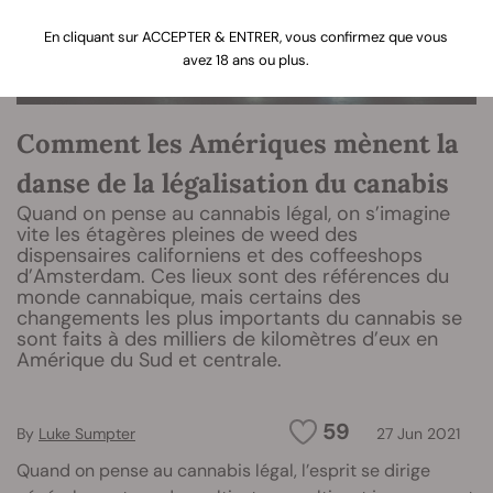
En cliquant sur ACCEPTER & ENTRER, vous confirmez que vous
avez 18 ans ou plus.
Comment les Amériques mènent la
danse de la légalisation du canabis
Quand on pense au cannabis légal, on s’imagine
vite les étagères pleines de weed des
dispensaires californiens et des coffeeshops
d’Amsterdam. Ces lieux sont des références du
monde cannabique, mais certains des
changements les plus importants du cannabis se
sont faits à des milliers de kilomètres d’eux en
Amérique du Sud et centrale.
59
By
Luke Sumpter
27 Jun 2021
Quand on pense au cannabis légal, l’esprit se dirige