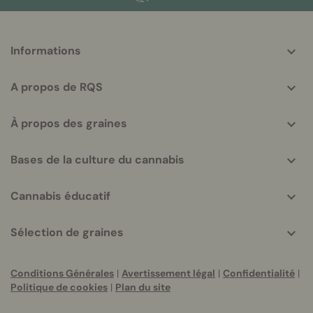
More
Informations
helpful
info
A propos de RQS
À propos des graines
Bases de la culture du cannabis
Cannabis éducatif
Sélection de graines
Conditions Générales
|
Avertissement légal
|
Confidentialité
|
Politique de cookies
|
Plan du site