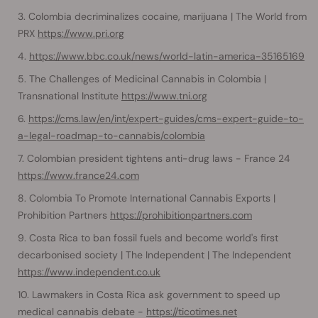
Colombia decriminalizes cocaine, marijuana | The World from
PRX
https://www.pri.org
https://www.bbc.co.uk/news/world-latin-america-35165169
The Challenges of Medicinal Cannabis in Colombia |
Transnational Institute
https://www.tni.org
https://cms.law/en/int/expert-guides/cms-expert-guide-to-
a-legal-roadmap-to-cannabis/colombia
Colombian president tightens anti-drug laws - France 24
https://www.france24.com
Colombia To Promote International Cannabis Exports |
Prohibition Partners
https://prohibitionpartners.com
Costa Rica to ban fossil fuels and become world's first
decarbonised society | The Independent | The Independent
https://www.independent.co.uk
Lawmakers in Costa Rica ask government to speed up
medical cannabis debate -
https://ticotimes.net