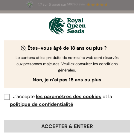
4.7 sur 5 basé sur
58690 avis
☀️ Summer Sales : jusqu'à -50 % sur
certains produits ! ⏤
LES ACHETER
🛍️
Êtes-vous âgé de 18 ans ou plus ?
The RQS Blog
Le contenu et les produits de notre site web sont réservés
aux personnes majeures. Veuillez consulter les conditions
Articles Cannabis Lifestyle
Variétés et produits
générales.
Non, je n’ai pas 18 ans ou plus
J’accepte
les paramètres des cookies
et la
politique de confidentialité
ACCEPTER & ENTRER