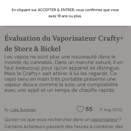
En cliquant sur ACCEPTER & ENTRER, vous confirmez que vous
avez 18 ans ou plus.
Évaluation du Vaporisateur Crafty+
de Storz & Bickel
Les vapos ne sont plus une nouveauté dans le
monde du cannabis. Dans un marché saturé, il en
faut beaucoup pour qu’un appareil se distingue.
Mais le Crafty+ sait attirer à lui les regards. Ce
vapo tenu en main très portable présente une
vapeur douce comme la soie, une comptabilité
avec une appli et un temps de chauffe rapide.
55
By
Luke Sumpter
17 Aug 2022
Qu’est-ce que vous recherchez dans un
vaporisateur
?
Certains acheteurs passent des heures à combiner des