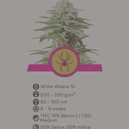
White Widow S1
2
500 - 550 g/m
60 - 100 cm
8 - 9 weeks
THC: 19% (aprox.) / CBD:
Medium
50% Sativa, 50% Indica