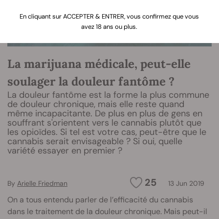
En cliquant sur ACCEPTER & ENTRER, vous confirmez que vous
avez 18 ans ou plus.
La marijuana médicale, peut-elle
soulager la douleur fantôme ?
La douleur fantôme est la forme la plus commune
de douleur chronique, mais elle reste quand
même incapacitante. De plus en plus de gens en
souffrant s'orientent vers le cannabis plutôt que
les opioïdes. Si tel est votre cas, peut-être que le
cannabis serait envisageable ? Si oui, quelle
variété essayer en premier ?
25
By
Arielle Friedman
13 Jun 2019
On a tous entendu parler de l’efficacité du cannabis
dans le traitement de la douleur chronique. Mais peut-il