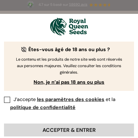
4.7 sur 5 basé sur
58690 avis
🎁
3 graines White Widow Auto
GRATUITES pour les
100 premiers à utiliser le code
AUGUST26 🌿
Êtes-vous âgé de 18 ans ou plus ?
The RQS Blog
Le contenu et les produits de notre site web sont réservés
aux personnes majeures. Veuillez consulter les conditions
Articles Cannabis Lifestyle
Variétés et produits
générales.
Non, je n’ai pas 18 ans ou plus
J’accepte
les paramètres des cookies
et la
politique de confidentialité
ACCEPTER & ENTRER