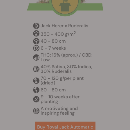
Jack Herer x Ruderalis
2
350 - 400 g/m
40 - 80 cm
6 - 7 weeks
THC: 16% (aprox.) / CBD:
Low
40% Sativa, 30% Indica,
30% Ruderalis
70 - 120 g/per plant
(dried)
60 - 80 cm
9 - 10 weeks after
planting
A motivating and
inspiring feeling
Buy Royal Jack Automatic