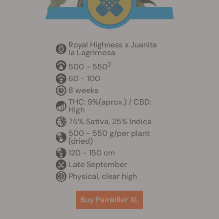
Royal Highness x Juanita
la Lagrimosa
2
500 - 550
60 - 100
8 weeks
THC: 9%(aprox.) / CBD:
High
75% Sativa, 25% Indica
500 - 550 g/per plant
(dried)
120 - 150 cm
Late September
Physical, clear high
Buy Painkiller XL