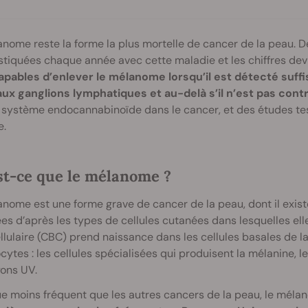
nome reste la forme la plus mortelle de cancer de la peau. D
tiquées chaque année avec cette maladie et les chiffres dev
apables d’enlever le mélanome lorsqu’il est détecté suff
aux ganglions lymphatiques et au-delà s’il n’est pas cont
 système endocannabinoïde dans le cancer, et des études tes
e.
st-ce que le mélanome ?
nome est une forme grave de cancer de la peau, dont il exis
 d’après les types de cellules cutanées dans lesquelles ell
lulaire (CBC) prend naissance dans les cellules basales de l
ytes : les cellules spécialisées qui produisent la mélanine, l
ons UV.
e moins fréquent que les autres cancers de la peau, le mélan