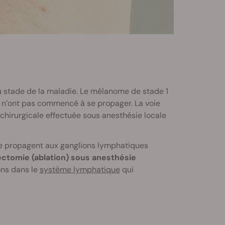
u stade de la maladie. Le mélanome de stade 1
 n’ont pas commencé à se propager. La voie
chirurgicale effectuée sous anesthésie locale
se propagent aux ganglions lymphatiques
ctomie (ablation) sous anesthésie
ons dans le
système lymphatique
qui