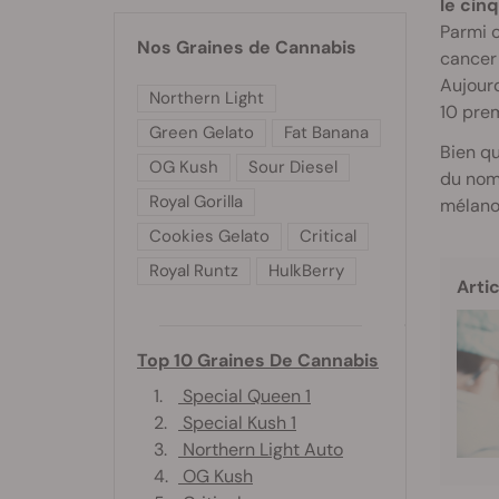
le cin
Parmi c
Nos Graines de Cannabis
cancer 
Aujourd
Northern Light
10 prem
Green Gelato
Fat Banana
Bien qu
OG Kush
Sour Diesel
du nom
Royal Gorilla
mélano
Cookies Gelato
Critical
Royal Runtz
HulkBerry
Artic
Top 10 Graines De Cannabis
1.
Special Queen 1
2.
Special Kush 1
3.
Northern Light Auto
4.
OG Kush