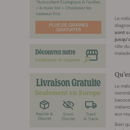
Le méla
diagnos
sont c
jusqu’
rôle du
maladi
Qu’e
Le méla
nommées
basocel
mélanoc
aux ray
Bien qu