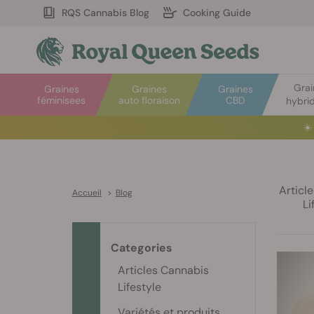
RQS Cannabis Blog
Cooking Guide
Grai
Graines
Graines
Graines
féminisees
auto floraison
CBD
hybrid
☀️
Articl
Accueil
>
Blog
Li
Categories
Articles Cannabis
Lifestyle
Variétés et produits