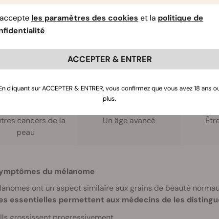
te plusieurs facteurs de risque qui augmentent les chances
’accepte
les paramètres des cookies
et la
politique de
les comprennent :
fidentialité
ACCEPTER & ENTRER
Une exposition
Antécédents familiaux
Présen
xcessive aux UV
de mélanome
beaut
En cliquant sur ACCEPTER & ENTRER, vous confirmez que vous avez 18 ans o
plus.
es antécédents
utres cancers de la
Un âge avancé
Êtr
peau
ymptômes du mélanome
lanomes ont un aspect similaire aux grains de beauté norma
les essentielles permettent aux médecins de les distingu
Ils grossissent progressivement