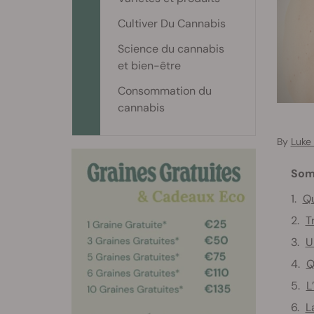
Cultiver Du Cannabis
Science du cannabis
et bien-être
Consommation du
cannabis
By
Luke
Som
Qu
T
U
Q
L
L