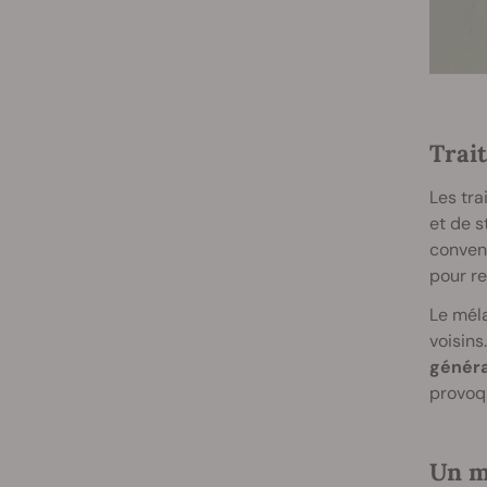
Trai
Les tra
et de s
convent
pour re
Le mél
voisins
généra
provoq
Un mo