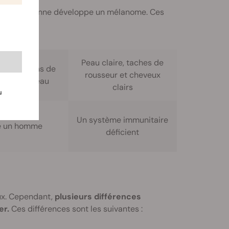
 qu’une personne développe un mélanome. Ces
Peau claire, taches de
ce de grains de
rousseur et cheveux
é sur la peau
clairs
u
Un système immunitaire
e un homme
déficient
ux. Cependant,
plusieurs différences
er.
Ces différences sont les suivantes :