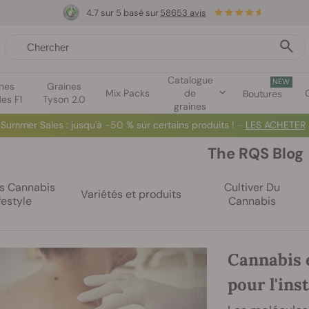
4.7 sur 5 basé sur
58653 avis
Catalogue
NEW
nes
Graines
Mix Packs
de
Boutures
es F1
Tyson 2.0
graines
Summer Sales
: jusqu'à -50 % sur certains produits ! ⏤
LES ACHETER
The RQS Blog
es Cannabis
Cultiver Du
Variétés et produits
festyle
Cannabis
Cannabis e
pour l'ins