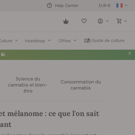
EUR €
Help Center
Saved
items
Guide de culture
Culture
Headshop
Offres
🛍️
Science du
Consommation du
cannabis et bien-
cannabis
être
t mélanome : ce que l'on sait
tant