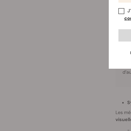
Il exis
J
variab
con
e
D
d’a
S
Les mé
visuel