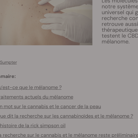
Les molécules
notre système
universel qui 
recherche con
retrouve aussi
thérapeutique 
testent le CB
mélanome.
 Sumpter
maire:
’est-ce que le mélanome ?
raitements actuels du mélanome
n mot sur le cannabis et le cancer de la peau
ue dit la recherche sur les cannabinoïdes et le mélanome ?
’histoire de la rick simpson oil
a recherche sur le cannabis et le mélanome reste préliminair