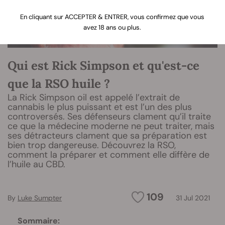
En cliquant sur ACCEPTER & ENTRER, vous confirmez que vous
avez 18 ans ou plus.
Qui est Rick Simpson et qu'est-ce
que la RSO huile ?
La Rick Simpson oil est appelé l’extrait de
cannabis le plus puissant et est l’un des plus
controversés. Ses défenseurs clament qu’il traite
ce que la médecine moderne ne peut traiter, mais
ses détracteurs clament que sa préparation est
bien trop dangereuse. Découvrez la RSO,
comment la préparer et comment elle diffère de
l’huile au CBD.
109
By
Luke Sumpter
31 Jul 2021
Sommaire: