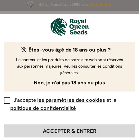
4.7 sur 5 basé sur
58690 avis
☀️ Summer Sales : jusqu'à -50 % sur
certains produits ! ⏤
LES ACHETER
🛍️
Êtes-vous âgé de 18 ans ou plus ?
The RQS Blog
Le contenu et les produits de notre site web sont réservés
aux personnes majeures. Veuillez consulter les conditions
Articles Cannabis Lifestyle
Variétés et produits
générales.
Non, je n’ai pas 18 ans ou plus
J’accepte
les paramètres des cookies
et la
politique de confidentialité
ACCEPTER & ENTRER