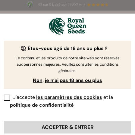
4.7 sur 5 basé sur
58653 avis
⏳
1+1 OFFERT
-
Offre à durée limitée
3d 3h 29m 04s
🌱
Êtes-vous âgé de 18 ans ou plus ?
The RQS Blog
Le contenu et les produits de notre site web sont réservés
aux personnes majeures. Veuillez consulter les conditions
Articles Cannabis Lifestyle
Variétés et produits
générales.
Non, je n’ai pas 18 ans ou plus
J’accepte
les paramètres des cookies
et la
politique de confidentialité
ACCEPTER & ENTRER