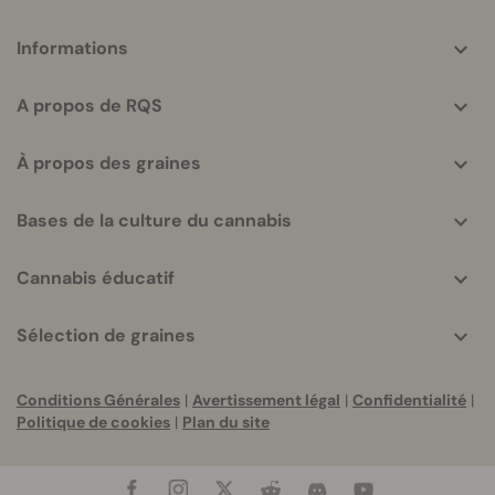
More
Informations
helpful
info
A propos de RQS
À propos des graines
Bases de la culture du cannabis
Cannabis éducatif
Sélection de graines
Conditions Générales
|
Avertissement légal
|
Confidentialité
|
Politique de cookies
|
Plan du site