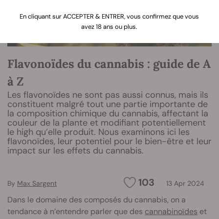
En cliquant sur ACCEPTER & ENTRER, vous confirmez que vous
avez 18 ans ou plus.
Flavonoïdes du cannabis : guide de A
à Z
Les flavonoïdes ne sont pas aussi connus, mais ils
constituent malgré tout une partie importante de
la composition chimique du cannabis, affectant la
couleur de la plante et modifiant potentiellement
le high qu’elle produit. Nous examinons ici les
flavonoïdes, leur potentiel pour le bien-être et leur
impact sur les effets du cannabis.
103
By
Max Sargent
13 Apr 2024
Dans le domaine des composés du cannabis, on a
tendance à n’entendre parler que des
cannabinoïdes
et